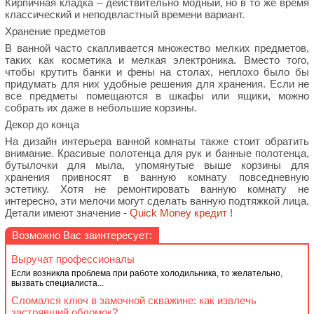
Кирпичная кладка – действительно модный, но в то же время
классический и неподвластный времени вариант.
Хранение предметов
В ванной часто скапливается множество мелких предметов,
таких как косметика и мелкая электроника. Вместо того,
чтобы крутить банки и фены на столах, неплохо было бы
придумать для них удобные решения для хранения. Если не
все предметы помещаются в шкафы или ящики, можно
собрать их даже в небольшие корзины.
Декор до конца
На дизайн интерьера ванной комнаты также стоит обратить
внимание. Красивые полотенца для рук и банные полотенца,
бутылочки для мыла, упомянутые выше корзины для
хранения привносят в ванную комнату повседневную
эстетику. Хотя не ремонтировать ванную комнату не
интересно, эти мелочи могут сделать ванную подтяжкой лица.
Детали имеют значение -
Quick Money кредит
!
Возможно Вас заинтересует:
Выручат профессионалы
Если возникла проблема при работе холодильника, то желательно,
вызвать специалиста...
Сломался ключ в замочной скважине: как извлечь
застрявший обломок?