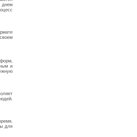
а днем
роцесс
рмате
 своем
тформ,
сным и
нужную
воляет
людей.
время.
ны для