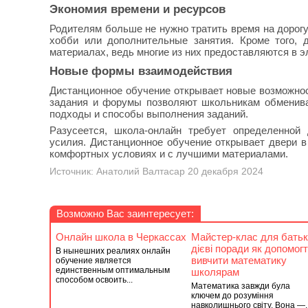
Экономия времени и ресурсов
Родителям больше не нужно тратить время на дорогу
хобби или дополнительные занятия. Кроме того, 
материалах, ведь многие из них предоставляются в э
Новые формы взаимодействия
Дистанционное обучение открывает новые возможнос
задания и форумы позволяют школьникам обменива
подходы и способы выполнения заданий.
Разусеется, школа-онлайн требует определенной
усилия. Дистанционное обучение открывает двери в 
комфортных условиях и с лучшими материалами.
Источник: Анатолий Валтасар 20 декабря 2024
Возможно Вас заинтересует:
Онлайн школа в Черкассах
Майстер-клас для батьк
дієві поради як допомог
В нынешних реалиях онлайн
вивчити математику
обучение является
единственным оптимальным
школярам
способом освоить...
Математика завжди була
ключем до розуміння
навколишнього світу. Вона —..