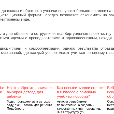
 до школы и обратно, а ученики получают больше времени на 
дистанционный формат нередко позволяет сэкономить на у
лектронном виде.
ти для общения и сотрудничества. Виртуальные проекты, гру
ться идеями с преподавателями и одноклассниками, находя
 дисциплины и самоорганизации, однако результаты оправд
мир знаний, где каждый ученик может учиться по своему граф
ів:
На что обратить внимание,
Как повысить свои оценки
Веб
ти
выбирая детсад для
в 8 классе с помощью
иск
ребенка
учебных пособий?
обр
Годы, проведенные в детском
Авторы решебников
Совр
саду, очень важны для ребенка.
позаботились о создании
мест
Подобное...
качественных книг-помощниц.
разв
Зная структуру гдз...
.