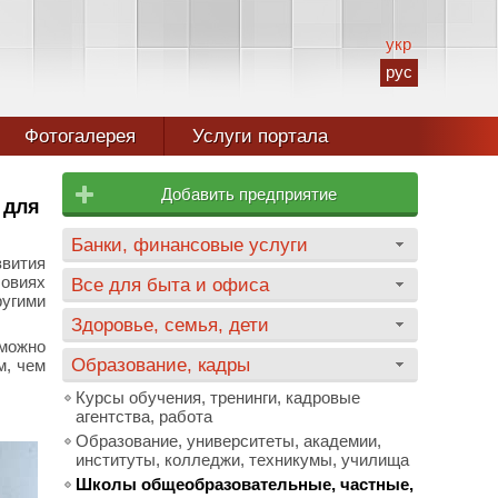
укр
рус
Фотогалерея
Услуги портала
Добавить предприятие
 для
Банки, финансовые услуги
звития
овиях
Все для быта и офиса
ругими
Здоровье, семья, дети
жно
Образование, кадры
м, чем
Курсы обучения, тренинги, кадровые
агентства, работа
Образование, университеты, академии,
институты, колледжи, техникумы, училища
Школы общеобразовательные, частные,