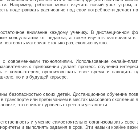
сти. Например, ребенок может изучить новый урок утром, 
ость подстраивать расписание под свои потребности делает п
остаточное внимание каждому ученику. В дистанционном фо
ые консультации от педагога, а также изучать материалы в
 повторять материал столько раз, сколько нужно.
 с современными технологиями. Использование онлайн-пла
бразовательных приложений делает процесс обучения интере
ть с компьютером, организовывать свое время и находить 
школе, но и в будущей карьере.
ены безопасностью своих детей. Дистанционное обучение поз
в транспорте или пребыванием в местах массового скопления 
ановке, что снижает уровень стресса и усталости.
етственность и умение самостоятельно организовывать свое 
иоритеты и выполнять задания в срок. Эти навыки крайне важ