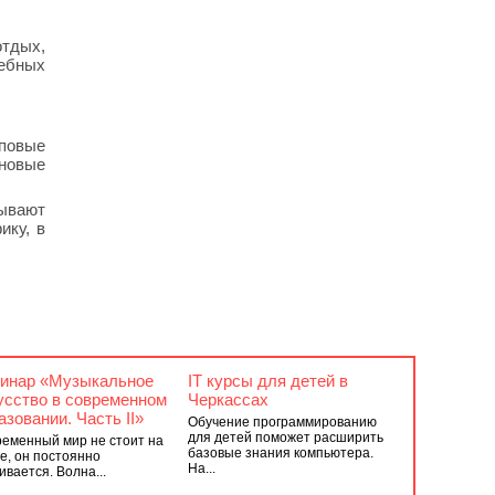
отдых,
чебных
пповые
 новые
ывают
ику, в
инар «Музыкальное
IT курсы для детей в
усство в современном
Черкассах
азовании. Часть II»
Обучение программированию
для детей поможет расширить
еменный мир не стоит на
базовые знания компьютера.
е, он постоянно
На...
ивается. Волна...