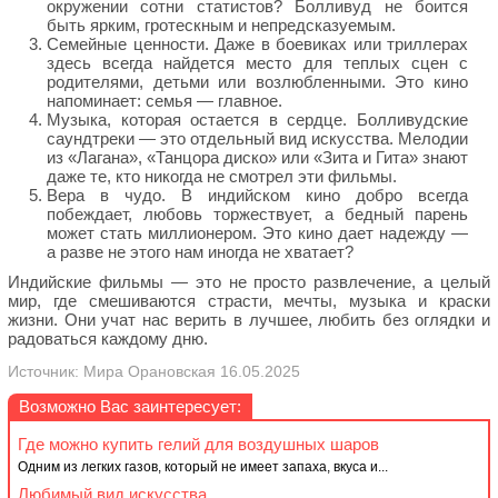
окружении сотни статистов? Болливуд не боится
быть ярким, гротескным и непредсказуемым.
Семейные ценности. Даже в боевиках или триллерах
здесь всегда найдется место для теплых сцен с
родителями, детьми или возлюбленными. Это кино
напоминает: семья — главное.
Музыка, которая остается в сердце. Болливудские
саундтреки — это отдельный вид искусства. Мелодии
из «Лагана», «Танцора диско» или «Зита и Гита» знают
даже те, кто никогда не смотрел эти фильмы.
Вера в чудо. В индийском кино добро всегда
побеждает, любовь торжествует, а бедный парень
может стать миллионером. Это кино дает надежду —
а разве не этого нам иногда не хватает?
Индийские фильмы — это не просто развлечение, а целый
мир, где смешиваются страсти, мечты, музыка и краски
жизни. Они учат нас верить в лучшее, любить без оглядки и
радоваться каждому дню.
Источник: Мира Орановская 16.05.2025
Возможно Вас заинтересует:
Где можно купить гелий для воздушных шаров
Одним из легких газов, который не имеет запаха, вкуса и...
Любимый вид искусства