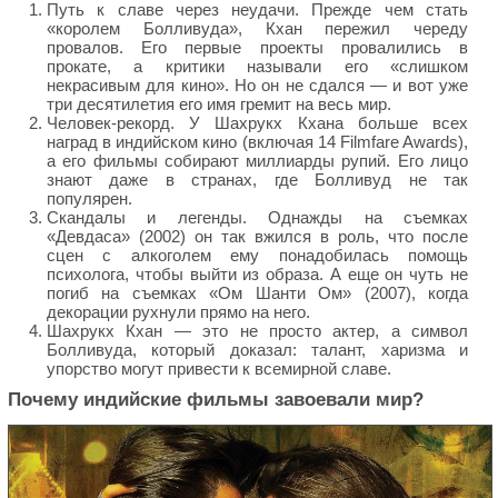
Путь к славе через неудачи. Прежде чем стать
«королем Болливуда», Кхан пережил череду
провалов. Его первые проекты провалились в
прокате, а критики называли его «слишком
некрасивым для кино». Но он не сдался — и вот уже
три десятилетия его имя гремит на весь мир.
Человек-рекорд. У Шахрукх Кхана больше всех
наград в индийском кино (включая 14 Filmfare Awards),
а его фильмы собирают миллиарды рупий. Его лицо
знают даже в странах, где Болливуд не так
популярен.
Скандалы и легенды. Однажды на съемках
«Девдаса» (2002) он так вжился в роль, что после
сцен с алкоголем ему понадобилась помощь
психолога, чтобы выйти из образа. А еще он чуть не
погиб на съемках «Ом Шанти Ом» (2007), когда
декорации рухнули прямо на него.
Шахрукх Кхан — это не просто актер, а символ
Болливуда, который доказал: талант, харизма и
упорство могут привести к всемирной славе.
Почему индийские фильмы завоевали мир?