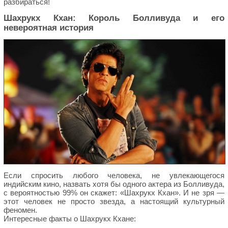
разбираться!
Шахрукх Кхан: Король Болливуда и его
невероятная история
Если спросить любого человека, не увлекающегося
индийским кино, назвать хотя бы одного актера из Болливуда,
с вероятностью 99% он скажет: «Шахрукх Кхан». И не зря —
этот человек не просто звезда, а настоящий культурный
феномен.
Интересные факты о Шахрукх Кхане: