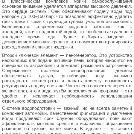
В классическом комплексе мойки самообслуживания
основное внимание уделяется аппаратам высокого давления.
Это сердце системы. Они обеспечивают подачу воды под
напором до 100–150 бар, что позволяет эффективно удалять
грязь даже с самых труднодоступных участков автомобиля.
Большинство современных моделей работают как с
холодной, так и с подогретой водой, что особенно актуально в
холодное время года. Лучше выбирать модели с
дозированием моющих средств, что помогает контролировать
расход химии и снижает издержки.
Второй ключевой элемент — пеногенератор. Это устройство
необходимо для подачи активной пены, которая наносится на
поверхность автомобиля и помогает размягчить загрязнения.
Современные системы пенообразования должны
обеспечивать густую, устойчивую пену, экономно
расходовать концентраты и давать клиенту возможность
регулировать подачу состава. Часто пена наносится через тот
же пистолет, что и вода, путём переключения программ — это
удобно и исключает необходимость использования
отдельного оборудования.
Система водоподготовки — важный, но не всегда заметный
компонент автомойки. Качественная фильтрация и умягчение
воды продлевают срок службы оборудования, повышают
эффективность моющих средств и исключают образование
разводов на кузове после мойки. В идеале — установка
системы обратного осмоса, которая очищает воду на