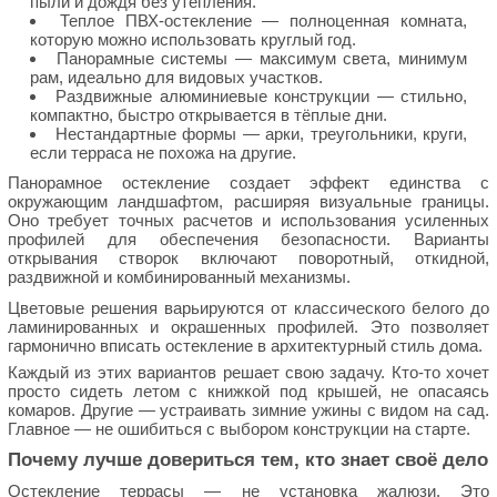
пыли и дождя без утепления.
Теплое ПВХ-остекление — полноценная комната,
которую можно использовать круглый год.
Панорамные системы — максимум света, минимум
рам, идеально для видовых участков.
Раздвижные алюминиевые конструкции — стильно,
компактно, быстро открывается в тёплые дни.
Нестандартные формы — арки, треугольники, круги,
если терраса не похожа на другие.
Панорамное остекление создает эффект единства с
окружающим ландшафтом, расширяя визуальные границы.
Оно требует точных расчетов и использования усиленных
профилей для обеспечения безопасности. Варианты
открывания створок включают поворотный, откидной,
раздвижной и комбинированный механизмы.
Цветовые решения варьируются от классического белого до
ламинированных и окрашенных профилей. Это позволяет
гармонично вписать остекление в архитектурный стиль дома.
Каждый из этих вариантов решает свою задачу. Кто-то хочет
просто сидеть летом с книжкой под крышей, не опасаясь
комаров. Другие — устраивать зимние ужины с видом на сад.
Главное — не ошибиться с выбором конструкции на старте.
Почему лучше довериться тем, кто знает своё дело
Остекление террасы — не установка жалюзи. Это