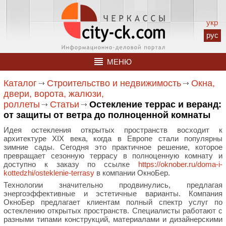
укр
рус
МЕНЮ
Каталог
Строительство и недвижимость
Окна,
двери, ворота, жалюзи,
роллеты
Статьи
Остекление террас и веранд:
от защиты от ветра до полноценной комнаты
Идея остекления открытых пространств восходит к
архитектуре XIX века, когда в Европе стали популярны
зимние сады. Сегодня это практичное решение, которое
превращает сезонную террасу в полноценную комнату и
доступно к заказу по ссылке
https://oknober.ru/doma-i-
kottedzhi/osteklenie-terrasy
в компании ОкноБер.
Технологии значительно продвинулись, предлагая
энергоэффективные и эстетичные варианты. Компания
ОкноБер предлагает клиентам полный спектр услуг по
остеклению открытых пространств. Специалисты работают с
разными типами конструкций, материалами и дизайнерскими