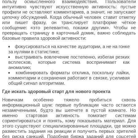
пользу осмысленного взаимодействия. Пользователи
интуитивно чувствуют искусственную активность: пустые
профили не оставляют комментариев, а значит, не запускают
цепочку обсуждений. Когда обычный человек ставит отметку
или пишет фразу, он транслирует платформе чёткое
сообщение: «это релевантно, покажи другим». Чтобы не
превращать страницу в карточный домик, важно соблюдать
базовые правила здоровой активности:
фокусироваться на качестве аудитории, а не на гонке
за нулями в статистике;
выстраивать вовлечение постепенно, избегая резких
всплесков, которые система воспринимает как
аномалию;
комбинировать форматы отклика, поскольку лайки,
комментарии и сохранения работают в связке, усиливая
общий сигнал алгоритмам.
Где искать здоровый старт для нового проекта
Новичкам особенно тяжело пробиться сквозь
информационный шум: первые публикации часто остаются
незамеченными, будто вы шепчете в пустой комнате. Но
именно стартовая активность помогает системам
сориентироваться и понять, кому показывать материал. Для
этого существуют специализированные площадки, где можно
разместить задания на реакции и получить первых зрителей
без риска санкций. Подобная биржа заданий для соцсетей