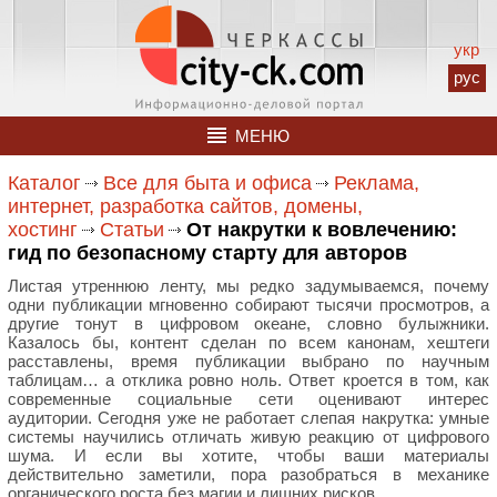
укр
рус
МЕНЮ
Каталог
Все для быта и офиса
Реклама,
интернет, разработка сайтов, домены,
хостинг
Статьи
От накрутки к вовлечению:
гид по безопасному старту для авторов
Листая утреннюю ленту, мы редко задумываемся, почему
одни публикации мгновенно собирают тысячи просмотров, а
другие тонут в цифровом океане, словно булыжники.
Казалось бы, контент сделан по всем канонам, хештеги
расставлены, время публикации выбрано по научным
таблицам… а отклика ровно ноль. Ответ кроется в том, как
современные социальные сети оценивают интерес
аудитории. Сегодня уже не работает слепая накрутка: умные
системы научились отличать живую реакцию от цифрового
шума. И если вы хотите, чтобы ваши материалы
действительно заметили, пора разобраться в механике
органического роста без магии и лишних рисков.