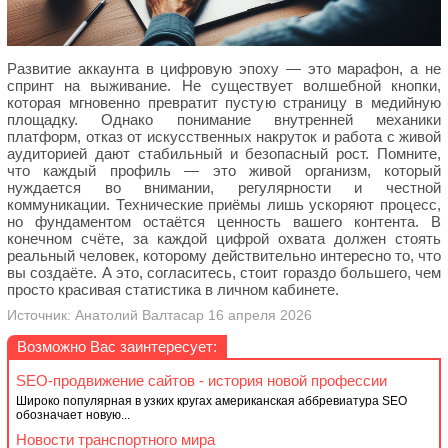
Развитие аккаунта в цифровую эпоху — это марафон, а не
спринт на выживание. Не существует волшебной кнопки,
которая мгновенно превратит пустую страницу в медийную
площадку. Однако понимание внутренней механики
платформ, отказ от искусственных накруток и работа с живой
аудиторией дают стабильный и безопасный рост. Помните,
что каждый профиль — это живой организм, который
нуждается во внимании, регулярности и честной
коммуникации. Технические приёмы лишь ускоряют процесс,
но фундаментом остаётся ценность вашего контента. В
конечном счёте, за каждой цифрой охвата должен стоять
реальный человек, которому действительно интересно то, что
вы создаёте. А это, согласитесь, стоит гораздо большего, чем
просто красивая статистика в личном кабинете.
Источник: Анатолий Валтасар 16 апреля 2026
Возможно Вас заинтересует:
SEO-продвижение сайтов - история новой профессии
Широко популярная в узких кругах американская аббревиатура SEO
обозначает новую...
Новости транспортного мира