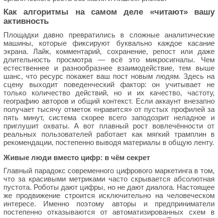
Как алгоритмы на самом деле «читают» вашу
активность
Площадки давно превратились в сложные аналитические
машины, которые фиксируют буквально каждое касание
экрана. Лайк, комментарий, сохранение, репост или даже
длительность просмотра — всё это микросигналы. Чем
естественнее и разнообразнее взаимодействие, тем выше
шанс, что ресурс покажет ваш пост новым людям. Здесь на
сцену выходит поведенческий фактор: он учитывает не
только количество действий, но и их качество, частоту,
географию авторов и общий контекст. Если аккаунт внезапно
получает тысячу отметок «нравится» от пустых профилей за
пять минут, система скорее всего заподозрит неладное и
приглушит охваты. А вот плавный рост вовлечённости от
реальных пользователей работает как мягкий трамплин в
рекомендации, постепенно выводя материалы в общую ленту.
Живые люди вместо цифр: в чём секрет
Главный парадокс современного цифрового маркетинга в том,
что за красивыми метриками часто скрывается абсолютная
пустота. Роботы дают цифры, но не дают диалога. Настоящее
же продвижение строится исключительно на человеческом
интересе. Именно поэтому авторы и предприниматели
постепенно отказываются от автоматизированных схем в