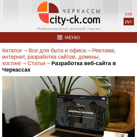
укр
рус
МЕНЮ
Каталог
Все для быта и офиса
Реклама,
интернет, разработка сайтов, домены,
хостинг
Статьи
Разработка веб-сайта в
Черкассах