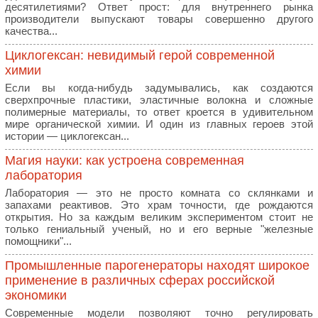
десятилетиями? Ответ прост: для внутреннего рынка
производители выпускают товары совершенно другого
качества...
Циклогексан: невидимый герой современной
химии
Если вы когда-нибудь задумывались, как создаются
сверхпрочные пластики, эластичные волокна и сложные
полимерные материалы, то ответ кроется в удивительном
мире органической химии. И один из главных героев этой
истории — циклогексан...
Магия науки: как устроена современная
лаборатория
Лаборатория — это не просто комната со склянками и
запахами реактивов. Это храм точности, где рождаются
открытия. Но за каждым великим экспериментом стоит не
только гениальный ученый, но и его верные "железные
помощники"...
Промышленные парогенераторы находят широкое
применение в различных сферах российской
экономики
Современные модели позволяют точно регулировать