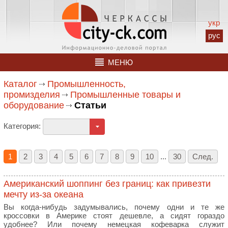
укр
рус
МЕНЮ
Каталог
Промышленность,
промизделия
Промышленные товары и
оборудование
Статьи
Категория:
1
2
3
4
5
6
7
8
9
10
...
30
След.
Американский шоппинг без границ: как привезти
мечту из-за океана
Вы когда-нибудь задумывались, почему одни и те же
кроссовки в Америке стоят дешевле, а сидят гораздо
удобнее? Или почему немецкая кофеварка служит