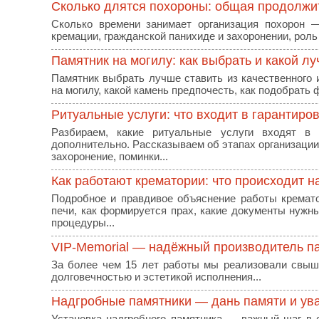
Сколько длятся похороны: общая продолжи
Сколько времени занимает организация похорон 
кремации, гражданской панихиде и захоронении, роль 
Памятник на могилу: как выбрать и какой л
Памятник выбрать лучше ставить из качественного и
на могилу, какой камень предпочесть, как подобрать 
Ритуальные услуги: что входит в гарантиро
Разбираем, какие ритуальные услуги входят в 
дополнительно. Рассказываем об этапах организации
захоронение, поминки...
Как работают крематории: что происходит н
Подробное и правдивое объяснение работы крематор
печи, как формируется прах, какие документы нужн
процедуры...
VIP-Memorial — надёжный производитель па
За более чем 15 лет работы мы реализовали свыше
долговечностью и эстетикой исполнения...
Надгробные памятники — дань памяти и ув
Установка надгробного памятника — важный шаг в с