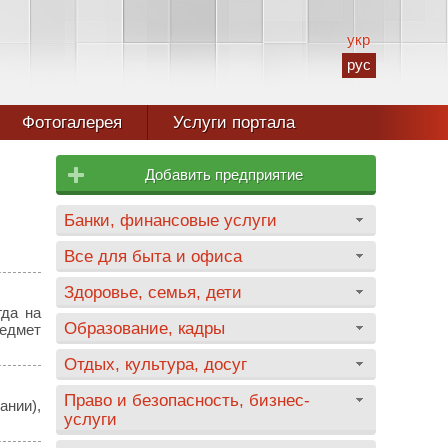
укр
рус
Фотогалерея
Услуги портала
Добавить предприятие
Банки, финансовые услуги
Все для быта и офиса
Здоровье, семья, дети
гда на
Образование, кадры
редмет
Отдых, культура, досуг
Право и безопасность, бизнес-
ании),
услуги