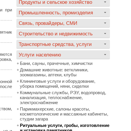
Продукты и сельское хозяйство
и при
Промышленность, промизделия
Связь, провайдеры, СМИ
мятник
Строительство и недвижимость
Транспортные средства, услуги
яются
Услуги населению
ровка,
Бани, сауны, прачечные, химчистки
Домашние животные: ветклиники,
зоомагазины, аптеки, клубы
Клининговые услуги и оборудование,
ионной
уборка помещений, няни, сиделки
 после
Коммунальные службы, РЭУ, водопровод,
канализация, теплоснабжение,
электроснабжение
ством,
Парикмахерские, салоны красоты,
косметологические и массажные кабинеты,
студии загара
Ритуальные услуги, гробы, изготовление
и установка памятников
, но и