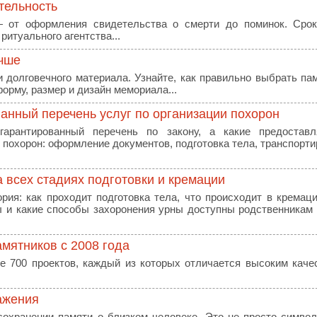
тельность
— от оформления свидетельства о смерти до поминок. Срок
ритуального агентства...
учше
 долговечного материала. Узнайте, как правильно выбрать па
форму, размер и дизайн мемориала...
ванный перечень услуг по организации похорон
гарантированный перечень по закону, а какие предоставл
 похорон: оформление документов, подготовка тела, транспорти
а всех стадиях подготовки и кремации
ия: как проходит подготовка тела, что происходит в кремац
ы и какие способы захоронения урны доступны родственникам
мятников с 2008 года
 700 проектов, каждый из которых отличается высоким каче
ажения
охранении памяти о близком человеке. Это не просто символ