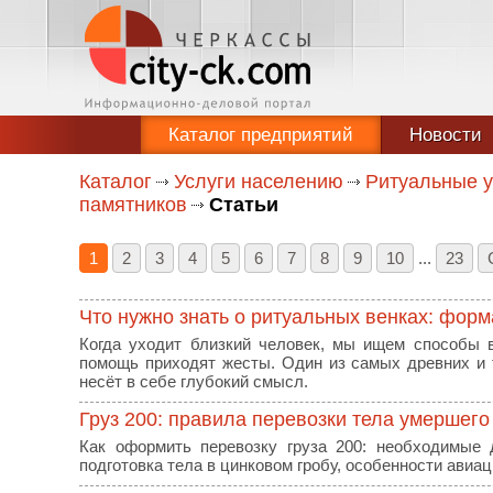
Каталог предприятий
Новости
Каталог
Услуги населению
Ритуальные у
памятников
Статьи
1
2
3
4
5
6
7
8
9
10
...
23
Что нужно знать о ритуальных венках: форм
Когда уходит близкий человек, мы ищем способы 
помощь приходят жесты. Один из самых древних и 
несёт в себе глубокий смысл.
Груз 200: правила перевозки тела умершег
Как оформить перевозку груза 200: необходимые 
подготовка тела в цинковом гробу, особенности авиа