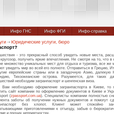
Инфо ГНС
Инфо ФГИ
Инфо-справка
уги
Юридические услуги, бюро
аспорт?
шествия - это прекрасный способ увидеть новые места, рас
 кругозор, получить яркие впечатления. Не смотря на то, что в
не множество уникальных мест для отдыха и туризма, все же 
ют увидеть мир во всей его полноте. Отправиться в Грецию, И
угие европейские страны или в загадочную Азию, далекую
ндию, Тихоокеанские острова. Разумеется, для таких да
шествий необходим загранпаспорт и шенгенская виза.
 Вам необходимо оформление загранпаспорта в Киеве, то 
тить сайт компании по оформлению документов в Киеве и Укр
sport (
zpassport.com.ua
). Специалисты компании полностью с
иента заботы об получении нужных документов и помогут с
ранпаспорт без хлопот. Клиент может спокойно зан
атывающими приготовлениями к отъезду, забыв о бюрократи
еме и прочих неприятностях.