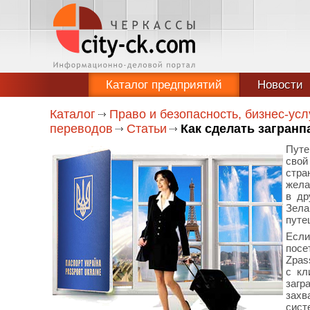
Каталог предприятий
Новости
Каталог
Право и безопасность, бизнес-усл
переводов
Статьи
Как сделать загранп
Путе
свой
стра
жела
в др
Зела
путе
Если
посе
Zpas
с кл
заг
захв
сист