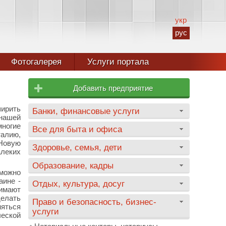
укр
рус
Фотогалерея
Услуги портала
Добавить предприятие
ширить
Банки, финансовые услуги
 нашей
многие
Все для быта и офиса
талию,
 Новую
Здоровье, семья, дети
леких
Образование, кадры
можно
аине -
Отдых, культура, досуг
нимают
делать
Право и безопасность, бизнес-
яться
услуги
ческой