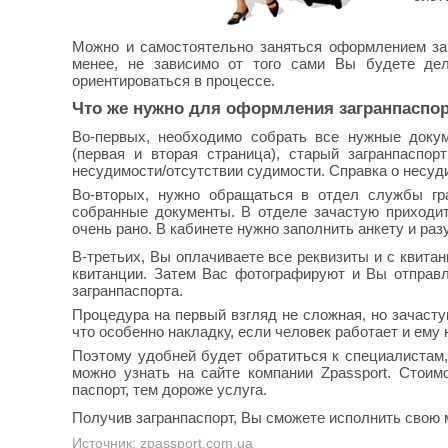
Можно и самостоятельно заняться оформлением заг
менее, не зависимо от того сами Вы будете де
ориентироваться в процессе.
Что же нужно для оформления загранпаспо
Во-первых, необходимо собрать все нужные доку
(первая и вторая страница), старый загранпаспор
несудимости/отсутствии судимости. Справка о несуд
Во-вторых, нужно обращаться в отдел службы гр
собранные документы. В отделе зачастую приходит
очень рано. В кабинете нужно заполнить анкету и раз
В-третьих, Вы оплачиваете все реквизиты и с квита
квитанции. Затем Вас фотографируют и Вы отправл
загранпаспорта.
Процедура на первый взгляд не сложная, но зачасту
что особенно накладку, если человек работает и ему 
Поэтому удобней будет обратиться к специалистам,
можно узнать на сайте компании Zpassport. Стои
паспорт, тем дороже услуга.
Получив загранпаспорт, Вы сможете исполнить свою 
Источник: zpassport.com.ua