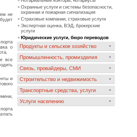
Нотариальные конторы, нотариусы
Охранные услуги и системы безопасности,
охранная и пожарная сигнализация
Тем не
Страховые компании, страховые услуги
будет
Экспертная оценка, ВЭД, брокерские
услуги
Юридические услуги, бюро переводов
порта
Продукты и сельское хозяйство
авка о
рта.
Промышленность, промизделия
е все
ходить
Связь, провайдеры, СМИ
енты и
Строительство и недвижимость
тового
Транспортные средства, услуги
емени,
Услуги населению
спорта
делать