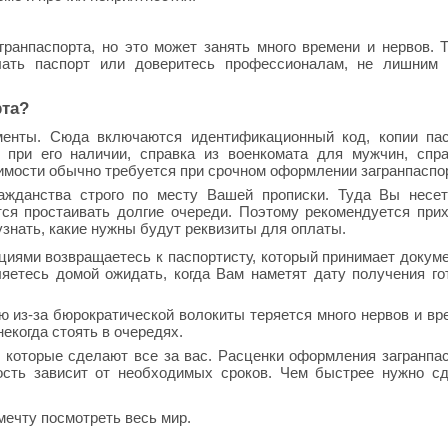
ранпаспорта, но это может занять много времени и нервов. 
лать паспорт или доверитесь профессионалам, не лишним 
рта?
менты. Сюда включаются идентификационный код, копии пас
т при его наличии, справка из военкомата для мужчин, спр
имости обычно требуется при срочном оформлении загранпаспо
ажданства строго по месту Вашей прописки. Туда Вы несет
ся простаивать долгие очереди. Поэтому рекомендуется при
узнать, какие нужны будут реквизиты для оплаты.
нциями возвращаетесь к паспортисту, который принимает докум
яетесь домой ожидать, когда Вам наметят дату получения го
ю из-за бюрократической волокиты теряется много нервов и вр
некогда стоять в очередях.
 которые сделают все за вас. Расценки оформления загранпа
мость зависит от необходимых сроков. Чем быстрее нужно с
мечту посмотреть весь мир.