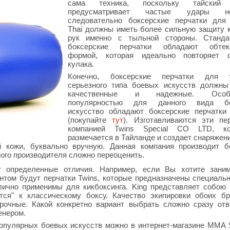
сама техника, поскольку тайский
предусматривает частые удары но
следовательно боксерские перчатки для
Thai должны иметь более сильную защиту 
рук именно с тыльной стороны. Станда
боксерские перчатки обладают обтек
формой, которая идеально повторяет 
кулака.
Конечно, боксерские перчатки для т
серьезного типа боевых искусств должны
качественные и надежные. Особе
популярностью для данного вида б
искусство обладают боксерские перчатки
(покупайте
тут
). Изготавливаются эти пе
компанией Twins Special CO LTD, ко
размечается в Тайланде и создает снаряжен
й кожи, буквально вручную. Данная компания производит б
нного производителя сложно переоценить.
т определенные отличия. Например, если Вы хотите заним
нтом будут перчатки Twins, которые предназначены специаль
тлично применимы для кикбоксинга. King представляет собою
тся" к классическому боксу. Качество экипировки обоих б
рочные. Какой конкретно вариант выбрать сложно сразу отв
енером.
опулярных боевых искусств можно в интернет-магазине MMA S