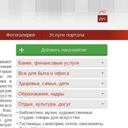
укр
рус
Фотогалерея
Услуги портала
Добавить предприятие
ивают
Банки, финансовые услуги
чение
орые
Все для быта и офиса
ты не
ика в
Здоровье, семья, дети
анести
рские
Образование, кадры
усств
венно
Отдых, культура, досуг
мя все
 бокс
Библиотеки, музеи, художественные
 бокса
студии, товары для искусства
к для
Гостиницы, санатории, отели, пансионаты,
иктует