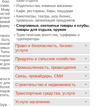
базы отдыха
 бокс
гами,
Издательства, книжные магазины
 Muay
Кафе, рестораны, бары, пиццерии
кистей
Кинотеатры, театры, шоу-бизнес,
ртные
промоушн, организация праздников
аемой
Спортивные, охотничьи товары и клубы,
форму
товары для отдыха, оружие
Туристические агентства, турфирмы и
акого
туроператоры
 быть
нной
Право и безопасность, бизнес-
оевых
услуги
 Twins
рчатки
Продукты и сельское хозяйство
торая
ие для
Промышленность, промизделия
оевую
Связь, провайдеры, СМИ
аться
но для
Строительство и недвижимость
 более
рендов
Транспортные средства, услуги
етить,
Услуги населению
tyle -