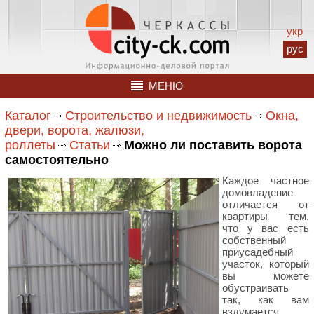
укр
рус
МЕНЮ
Каталог
Строительство и недвижимость
Окна,
двери, ворота, жалюзи,
роллеты
Статьи
Можно ли поставить ворота
самостоятельно
Каждое частное
домовладение
отличается от
квартиры тем,
что у вас есть
собственный
приусадебный
участок, который
вы можете
обустраивать
так, как вам
вздумается.