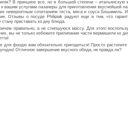
ипяк? В принципе все, но в большей степени – итальянскую 
 к вашим услугами лазанеры для приготовления вкуснейшей ла
ких невероятным сочетанием теста, мяса и соуса Бешамель. 
ие. Отзывы о посуде Philipiak радуют еще и тем, что гаран
е стану приставать ко дну блюда.
Причем правильно, а не слипшуюся массу. Для этого воспольз
них, вы не только избежите прилипания части вермишели ко дну
тти!
е для фондю вам обязательно пригодиться! Просто растопите
угодно! Отличное завершение вкусного обеда, не правда ли?