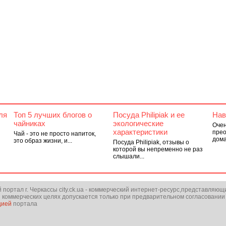
ля
Топ 5 лучших блогов о
Посуда Philipiak и ее
Нав
чайниках
экологические
Очен
характеристики
прео
Чай - это не просто напиток,
дома.
это образ жизни, и...
Посуда Philipiak, отзывы о
которой вы непременно не раз
слышали...
ортал г. Черкассы city.ck.ua - коммерческий интернет-ресурс,представляющ
 коммерческих целях допускается только при предварительном согласовании
цией
портала