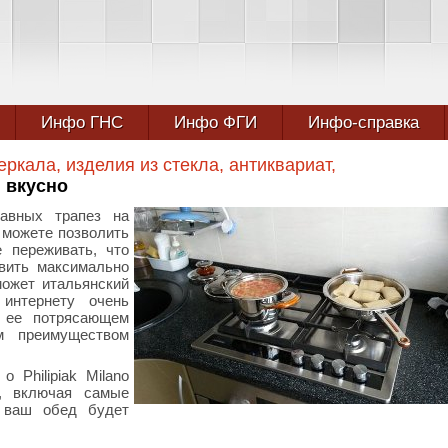
Инфо ГНС
Инфо ФГИ
Инфо-справка
еркала, изделия из стекла, антиквариат,
 вкусно
авных трапез на
 можете позволить
 переживать, что
овить максимально
может итальянский
нтернету очень
о ее потрясающем
м преимуществом
 Philipiak Milano
, включая самые
 ваш обед будет