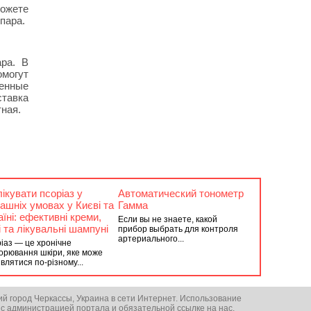
можете
пара.
ара. В
омогут
венные
ставка
тная.
лікувати псоріаз у
Автоматический тонометр
ашніх умовах у Києві та
Гамма
аїні: ефективні креми,
Если вы не знаете, какой
і та лікувальні шампуні
прибор выбрать для контроля
артериального...
іаз — це хронічне
орювання шкіри, яке може
влятися по-різному...
ий город Черкассы, Украина в сети Интернет. Использование
 с администрацией портала и обязательной ссылке на нас.