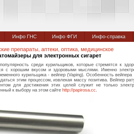
Инфо ГНС
Инфо ФГИ
Инфо-справка
кие препараты, аптеки, оптика, медицинское
томайзеры для электронных сигарет
опулярность среди курильщиков, которые стремятся к здо
тся с хорошим вкусом и здоровыми мыслями. Именно электр
ременного курильщика - вейпер (Vaping). Особенность вейпера 
ждаться этим процессом, извлекая массу позитива. Вейпер рат
ентом для достижения этих целей служит не только электр
енный к выбору на этом сайте
http://papirosa.cc
.