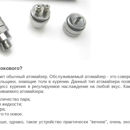
окового?
чает обычный атомайзер. Обслуживаемый атомайзер - это сове
ильщики, знающие толк в курении. Данный тип атомайзера поз
цесс курения в регулируемое наслаждение на любой вкус. Ка
иваемого атомайзера:
личество пара;
 жидкости;
ра;
о-то новое.
е, однако, такое устройство практически "вечное", очень эк