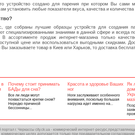
то устройство создано для парения при котором Вы сами 
ам установить любые показатели вкуса, качества и количества 
ство?
.cc, где собраны лучшие образцы устройств для создания п
ют специализированными знаниями в данной сфере и всегда п
 В ассортименте продаж интернет-магазина только качест
доступной цене или воспользоваться выгодными скидками. До
 Вы заказываете товар в Киев или Харьков, то доставка беспла
 в
Почему стоит принимать
Красота и здоровье Ваших
Як 
и
БАДы для сна?
ног
дом
Укр
Все ли люди могут
Ноги заслуживают особенного
маз
похвастаться крепки сном?
внимания, поскольку большая
Нередко причиной
нагрузка идет именно на...
Псор
бессонницы...
захв
проя
ортал г. Черкассы city.ck.ua - коммерческий интернет-ресурс,представляющ
 коммерческих целях допускается только при предварительном согласовании