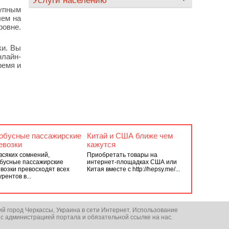
Услуги населению
тупным
чем на
ровне.
ки. Вы
нлайн-
ремя и
обусные пассажирские
Китай и США ближе чем
евозки
кажутся
всяких сомнений,
Приобретать товары на
бусные пассажирские
интернет-площадках США или
возки превосходят всех
Китая вместе с http://hepsy.me/...
урентов в...
ий город Черкассы, Украина в сети Интернет. Использование
 с администрацией портала и обязательной ссылке на нас.