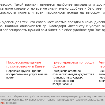
ревозок. Такой вариант является наиболее выгодным и дос
есь ниже среднего, но все же значительно удобнее и быстрее, 
опасности полета и всех пассажиров всегда на высоком у
 удобен для тех, кто совершает частые поездки в командиров
в, наличия авиабилетов пр. Благодаря Интернету и услуге о
и забронировать нужной вам билет в любое удобное для Вас в
Профессионалдьные
Грузоперевозки по городу
Авт
грузоперевозки в Киеве
Одесса
пер
Перевозка грузов - крайне
Ежедневно огромное
Вне 
востребованная услуга в наше
количество людей нуждается в
авто
время
транспортных услугах.
пере
Грузоперевозки
конк
востребованы...
ортал г. Черкассы city.ck.ua - коммерческий интернет-ресурс,представляющ
 коммерческих целях допускается только при предварительном согласовании
цией
портала