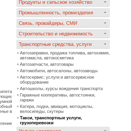
Продукты и сельское хозяйство
Промышленность, промизделия
Связь, провайдеры, СМИ
Строительство и недвижимость
Транспортные средства, услуги
Автозаправки, продажа топлива, автохимия,
автомасла, автокосметика
Автозапчасти, автотовары
Автомобили, автосалоны, автозаводы
Автосервис: услуги и автосервисное
оборудование
Автошколы, курсы вождения транспорта
билета
Гаражные кооперативы, автостоянки,
ующих
гаражи
умной
добный
Катера, лодки, авиация, мотоциклы,
енье в
велосипеды, скутеры
Такси, транспортные услуги,
грузоперевозки
вление