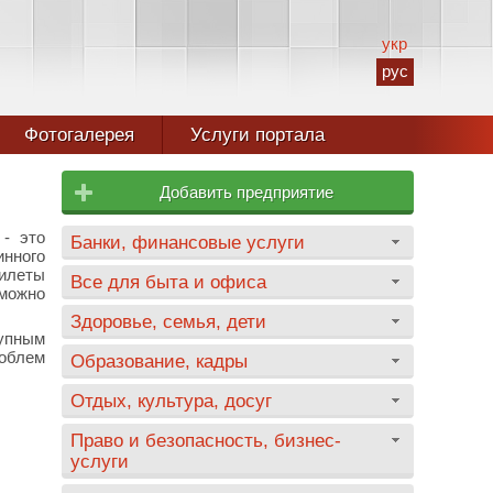
укр
рус
Фотогалерея
Услуги портала
Добавить предприятие
- это
Банки, финансовые услуги
инного
билеты
Все для быта и офиса
 можно
Здоровье, семья, дети
тупным
роблем
Образование, кадры
Отдых, культура, досуг
Право и безопасность, бизнес-
услуги