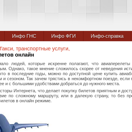
Инфо ГНС
Инфо ФГИ
Инфо-справка
Такси, транспортные услуги,
летов онлайн
ло людей, которые искренне полагают, что авиаперелеты 
ым. Однако, такое мнение сложилось скорее от неведения ист
что в последние годы, можно по доступной цене купить авиа
м и сезоном. Так зачем трястись в некомфортном поезде, если
ее и с большими удобствами добраться до нужного места.
сторы Интернета, что делает покупку билетов приятным и дос
вие по сложному маршруту, или в далекую страну, то без п
илетов в онлайн режиме.