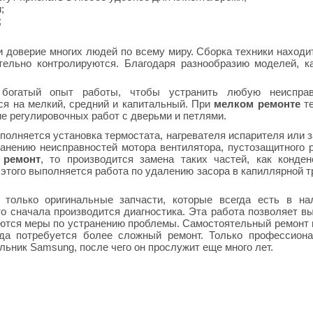
;
;
доверие многих людей по всему миру. Сборка техники находи
тельно контролируются. Благодаря разнообразию моделей, 
богатый опыт работы, чтобы устранить любую неисправ
ся на мелкий, средний и капитальный. При
мелком ремонте
те
е регулировочных работ с дверьми и петлями.
ыполняется установка термостата, нагревателя испарителя или 
ранению неисправностей мотора вентилятора, пустозащитного 
 ремонт
, то производится замена таких частей, как конден
этого выполняется работа по удалению засора в капиллярной т
только оригинальные запчасти, которые всегда есть в нал
 сначала производится диагностика. Эта работа позволяет в
маются меры по устранению проблемы. Самостоятельный ремонт
гда потребуется более сложный ремонт. Только профессион
ьник Samsung, после чего он прослужит еще много лет.