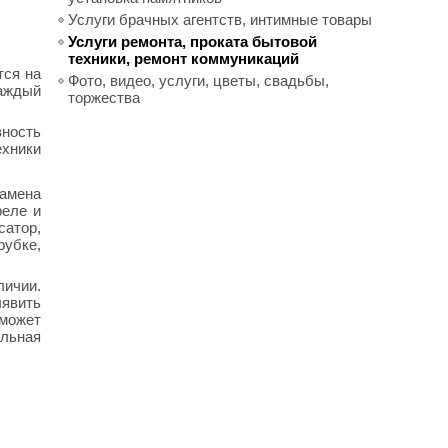
Услуги брачных агентств, интимные товары
Услуги ремонта, проката бытовой
техники, ремонт коммуникаций
тся на
Фото, видео, услуги, цветы, свадьбы,
каждый
торжества
ность
хники
замена
реле и
сатор,
рубке,
ичии.
ыявить
 может
альная