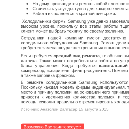
На дому производится ремонт любой сложности
Стоимость услуг доступна для каждого клиента
Работа выполняется в кратчайшие сроки.
Холодильники фирмы Samsung уже давно завоевали 
высоком уровне, поскольку все этапы работы тща
клиент может выбрать технику по своему желанию.
Сотрудники нашей компании имеют достаточно 
холодильного оборудования Samsung. Ремонт делит
требуется замена шнура электропитания и выполнени
Если требуется
средний вид ремонта
, то обычно в
датчика. Также может потребоваться работа по уст
блока управления. Когда требуется
капитальный
компрессор, испаритель, фильтр-осушитель. Помимо 
а также заправка фреоном.
В ремонте холодильников Samsung используются 
Поскольку каждая модель фирмы индивидуальная, то
место и причину поломки, на основании чего прини
привести к увеличению количества поломок, и то
помощь позволит правильно отремонтировать холодил
Источник: Анатолий Валтасар 15 августа 2015
Возможно Вас заинтересует: