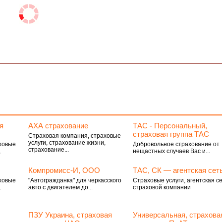
я
АХА страхование
ТАС - Персональный,
страховая группа ТАС
Страховая компания, страховые
услуги, страхование жизни,
ховые
Добровольное страхование от
страхование...
,
нещастных случаев Вас и...
Компромисс-И, ООО
ТАС, СК — агентская сет
ховые
"Автогражданка" для черкасского
Страховые услуги, агентская с
,
авто с двигателем до...
страховой компании
ПЗУ Украина, страховая
Универсальная, страхова