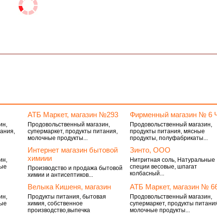
АТБ Маркет, магазин №293
Фирменный магазин № 6 
ин,
Продовольственный магазин,
Продовольственный магазин,
ания,
супермаркет, продукты питания,
продукты питания, мясные
молочные продукты...
продукты, полуфабрикаты...
Интернет магазин бытовой
Зинто, ООО
химиии
ин,
Нитритная соль, Натуральные
ные
специи весовые, шпагат
Производство и продажа бытовой
колбасный...
химии и антисептиков...
Велыка Кишеня, магазин
АТБ Маркет, магазин № 6
ин,
Продукты питания, бытовая
Продовольственный магазин,
ные
химия, собственное
супермаркет, продукты питани
производство,выпечка
молочные продукты...