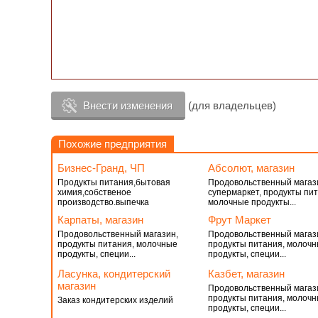
Внести изменения
(для владельцев)
Похожие предприятия
Бизнес-Гранд, ЧП
Абсолют, магазин
Продукты питания,бытовая
Продовольственный магаз
химия,собственое
супермаркет, продукты пит
производство.выпечка
молочные продукты...
Карпаты, магазин
Фрут Маркет
Продовольственный магазин,
Продовольственный магаз
продукты питания, молочные
продукты питания, молоч
продукты, специи...
продукты, специи...
Ласунка, кондитерский
Казбет, магазин
магазин
Продовольственный магаз
продукты питания, молоч
Заказ кондитерских изделий
продукты, специи...