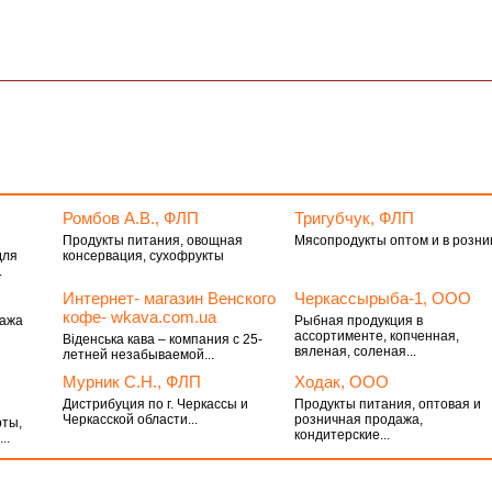
Ромбов А.В., ФЛП
Тригубчук, ФЛП
Продукты питания, овощная
Мясопродукты оптом и в розни
для
консервация, сухофрукты
.
Интернет- магазин Венского
Черкассырыба-1, ООО
кофе- wkava.com.ua
дажа
Рыбная продукция в
ассортименте, копченная,
Віденська кава – компания с 25-
вяленая, соленая...
летней незабываемой...
Мурник С.Н., ФЛП
Ходак, ООО
Дистрибуция по г. Черкассы и
Продукты питания, оптовая и
Черкасской области...
розничная продажа,
рты,
кондитерские...
..