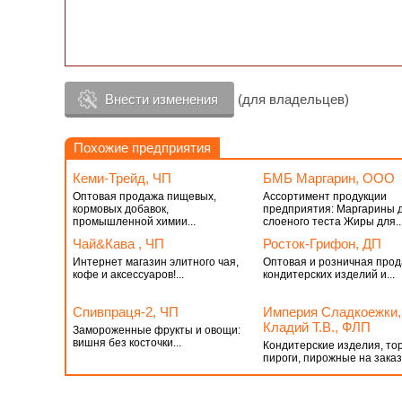
Внести изменения
(для владельцев)
Похожие предприятия
Кеми-Трейд, ЧП
БМБ Маргарин, ООО
Оптовая продажа пищевых,
Ассортимент продукции
кормовых добавок,
предприятия: Маргарины 
промышленной химии...
слоеного теста Жиры для..
Чай&Кава , ЧП
Росток-Грифон, ДП
Интернет магазин элитного чая,
Оптовая и розничная про
кофе и аксессуаров!...
кондитерских изделий и...
Спивпраця-2, ЧП
Империя Сладкоежки,
Кладий Т.В., ФЛП
Замороженные фрукты и овощи:
вишня без косточки...
Кондитерские изделия, то
пироги, пирожные на заказ.