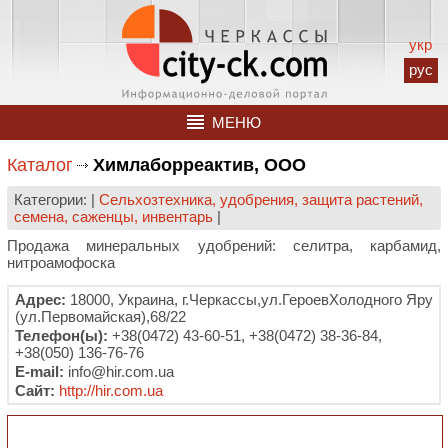
укр
рус
МЕНЮ
Каталог
Химлаборреактив, ООО
Категории: |
Сельхозтехника, удобрения, защита растений,
семена, саженцы, инвентарь
|
Продажа минеральных удобрений: селитра, карбамид,
нитроамофоска
Адрес:
18000, Украина, г.Черкассы,ул.ГероевХолодного Яру
(ул.Первомайская),68/22
Телефон(ы):
+38(0472) 43-60-51, +38(0472) 38-36-84,
+38(050) 136-76-76
E-mail:
info@hir.com.ua
Сайт:
http://hir.com.ua