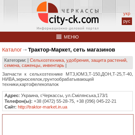
укр
рус
МЕНЮ
Каталог
Трактор-Маркет, сеть магазинов
Категории: |
Сельхозтехника, удобрения, защита растений,
семена, саженцы, инвентарь
|
Запчасти к сельхозтехнике МТЗ,ЮМЗ,Т-150,ДОН,Т-25,Т-40,
НИВА,зерносеялок,грунтообрабатывающей
техники,картофелекопалок
Адрес:
Украина, г.Черкассы, ул.Смілянська,173/1
Телефон(ы):
+38 (0472) 55-28-75, +38 (096) 045-22-21
Сайт:
http://traktor-market.in.ua