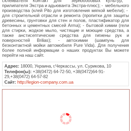
склеивателя Контакт для зернобобовых культур,
прилипателя Экстра и адьюванта Экстра-плюс); - мебельного
производства (клей Pito для изготовления мягкой мебели); -
для строительной отрасли и ремонта (пропитки для защиты
древесины, грунтовки для стен и полов, пластификатор для
бетонных и цементных смесей Arma); - бытовой химии (гели
для стирки, жодкое мыло, чистящие и моющие средства, а
также анстисептические средства для гигиены рук и
поверхностей Brilias); - автохимии (шампунь для
безконтактной мойки автомобиля Pure Vida). Для получения
более полной информации о наших продуктах Вы можете
перейти на наш сайт.
Адрес:
18000, Украина, г.Черкассы, ул. Сурикова, 10
Телефон(ы):
+38(0472) 64-72-50, +38(0472)64-91-
29,+38(0472) 64-57-82
Сайт:
http://legion-company.com.ua