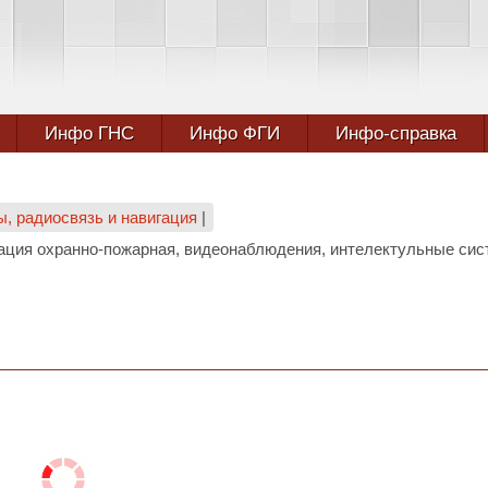
Инфо ГНС
Инфо ФГИ
Инфо-справка
ы, радиосвязь и навигация
|
зация охранно-пожарная, видеонаблюдения, интелектульные си