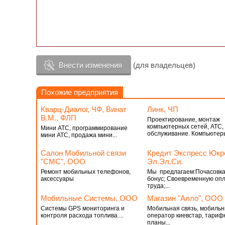
Внести изменения
(для владельцев)
Похожие предприятия
Кварц-Диалог, ЧФ, Винат
Линк, ЧП
В.М., ФЛП
Проектирование, монтаж
компьютерных сетей, АТС,
Мини АТС, программирование
обслуживание. Компьютеры
мини АТС, продажа мини...
Салон Мобильной связи
Кредит Экспресс Юкр
"СМС", ООО
Эл.Эл.Си.
Ремонт мобильных телефонов,
Мы предлагаем:Почасовка
аксессуары
бонус; Своевременную оп
труда;...
Мобильные Системы, ООО
Магазин "Алло", ООО
Системы GPS мониторинга и
Мобильная связь, мобиль
контроля расхода топлива....
оператор киевстар, тари
планы...