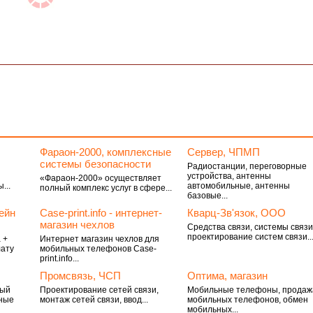
Фараон-2000, комплексные
Сервер, ЧПМП
системы безопасности
Радиостанции, переговорные
устройства, антенны
«Фараон-2000» осуществляет
...
автомобильные, антенны
полный комплекс услуг в сфере...
базовые...
ейн
Case-print.info - интернет-
Кварц-Зв'язок, ООО
магазин чехлов
Средства связи, системы связи
проектирование систем связи..
 +
Интернет магазин чехлов для
лату
мобильных телефонов Case-
print.info...
Промсвязь, ЧСП
Оптима, магазин
ный
Проектирование сетей связи,
Мобильные телефоны, продаж
фные
монтаж сетей связи, ввод...
мобильных телефонов, обмен
мобильных...