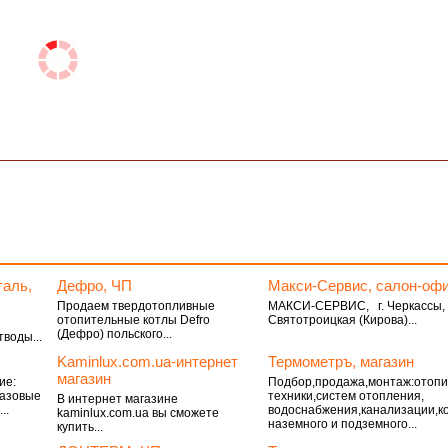
таль,
Дефро, ЧП
Макси-Сервис, салон-оф
Продаем твердотопливные
МАКСИ-СЕРВИС, г. Черкассы, 
отопительные котлы Defro
Святотроицкая (Кирова)...
(Дефро) польского...
воды...
Kaminlux.com.ua-интернет
Термометръ, магазин
магазин
ие:
Подбор,продажа,монтаж:отоп
газовые
техники,систем отопления,
В интернет магазине
..
водоснабжения,канализации,к
kaminlux.com.ua вы сможете
наземного и подземного...
купить...