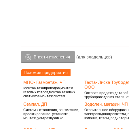
Внести изменения
(для владельцев)
Похожие предприятия
МПО- Газмонтаж, ЧП
Таста- Лиска Трубоде
ООО
Монтаж газопроводов,монтаж
газовых котлов,монтаж газовых
Оптовая продажа деталей
счетчиков,монтаж систем...
трубопроводов из стали- от
Семпал, ДП
Водолей, магазин, ЧП
Системы отопления, вентиляции,
Отопительное оборудован
проектирование, установка,
электроводонагреватели, 
монтаж, ультразвуковые...
колонки, котлы, радиаторы.