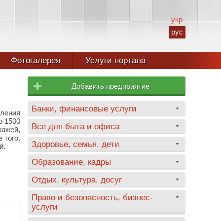
укр
рус
Фотогалерея
Услуги портала
Добавить предприятие
Банки, финансовые услуги
ления
о 1500
Все для быта и офиса
ражей,
 того,
Здоровье, семья, дети
й.
Образование, кадры
Отдых, культура, досуг
Право и безопасность, бизнес-
услуги