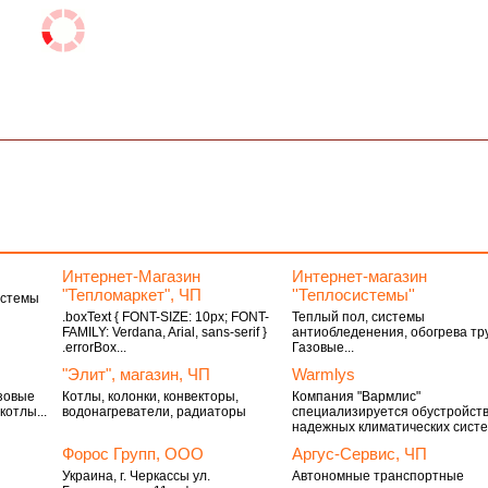
Интернет-Магазин
Интернет-магазин
"Тепломаркет", ЧП
''Теплосистемы''
истемы
.boxText { FONT-SIZE: 10px; FONT-
Теплый пол, системы
FAMILY: Verdana, Arial, sans-serif }
антиобледенения, обогрева тр
.errorBox...
Газовые...
"Элит", магазин, ЧП
Warmlys
зовые
Котлы, колонки, конвекторы,
Компания "Вармлис"
котлы...
водонагреватели, радиаторы
специализируется обустройст
надежных климатических систем
Форос Групп, ООО
Аргус-Сервис, ЧП
Украина, г. Черкассы ул.
Автономные транспортные