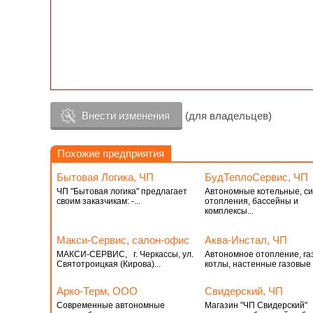
Внести изменения
(для владельцев)
Похожие предприятия
Бытовая Логика, ЧП
БудТеплоСервис, ЧП
ЧП "Бытовая логика" предлагает
Автономные котельные, с
своим заказчикам: -...
отопления, бассейны и
комплексы...
Макси-Сервис, салон-офис
Аква-Инстал, ЧП
МАКСИ-СЕРВИС, г. Черкассы, ул.
Автономное отопление, га
Святотроицкая (Кирова)...
котлы, настенные газовые 
Арко-Терм, ООО
Свидерский, ЧП
Современные автономные
Магазин "ЧП Свидерский"