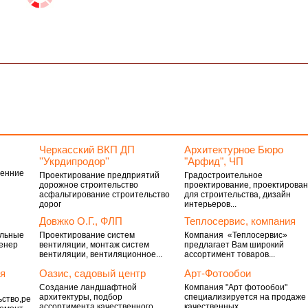
Черкасский ВКП ДП
Архитектурное Бюро
''Укрдипродор''
"Арфид", ЧП
ренние
Проектирование предприятий
Градостроительное
дорожное строительство
проектирование, проектирова
асфальтирование строительство
для строительства, дизайн
дорог
интерьеров...
Довжко О.Г., ФЛП
Теплосервис, компания
ельные
Проектирование систем
Компания «Теплосервис»
енер
вентиляции, монтаж систем
предлагает Вам широкий
вентиляции, вентиляционное...
ассортимент товаров...
я
Оазис, садовый центр
Арт-Фотообои
Создание ландшафтной
Компания "Арт фотообои"
архитектуры, подбор
специализируется на продаже
ьство,ремонт
ассортимента качественного
качественных...