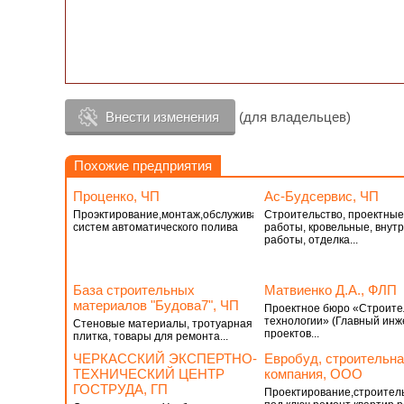
Внести изменения
(для владельцев)
Похожие предприятия
Проценко, ЧП
Ас-Будсервис, ЧП
Проэктирование,монтаж,обслуживание
Строительство, проектные
систем автоматического полива
работы, кровельные, внут
работы, отделка...
База строительных
Матвиенко Д.А., ФЛП
материалов "Будова7", ЧП
Проектное бюро «Строит
технологии» (Главный инж
Стеновые материалы, тротуарная
проектов...
плитка, товары для ремонта...
ЧЕРКАССКИЙ ЭКСПЕРТНО-
Евробуд, строительна
ТЕХНИЧЕСКИЙ ЦЕНТР
компания, ООО
ГОСТРУДА, ГП
Проектирование,строител