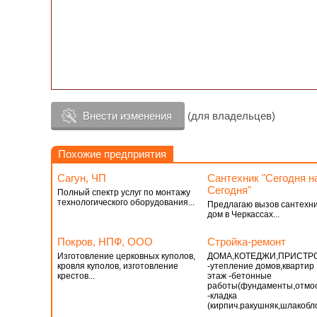
Внести изменения
(для владельцев)
Похожие предприятия
Сагун, ЧП
Сантехник "Сегодня н
Сегодня"
Полный спектр услуг по монтажу
технологического оборудования...
Предлагаю вызов сантехни
дом в Черкассах...
Покров, НПФ, ООО
Стройка-ремонт
Изготовление церковных куполов,
ДОМА,КОТЕДЖИ,ПРИСТР
кровля куполов, изготовление
-утепление домов,квартир 
крестов...
этаж -бетонные
работы(фундаменты,отмос
-кладка
(кирпич.ракушняк,шлакоблок