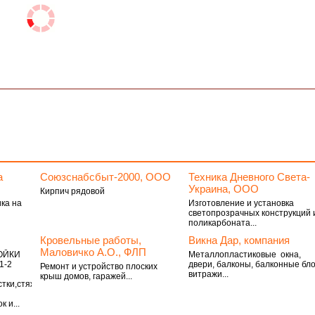
а
Союзснабсбыт-2000, ООО
Техника Дневного Света-
Украина, ООО
Кирпич рядовой
ка на
Изготовление и установка
светопрозрачных конструкций 
поликарбоната...
Кровельные работы,
Викна Дар, компания
Маловичко А.О., ФЛП
ОЙКИ
Металлопластиковые окна,
1-2
двери, балконы, балконные бло
Ремонт и устройство плоских
витражи...
крыш домов, гаражей...
тки,стяжки,лестницы)
 и...