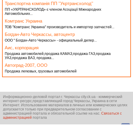
Транспортна компанія ПП ''Укртрансхолод''
ПП «УКРТРАНСХОЛОД» є членом Асоціації Міжнародних
Автомобільних...
Комтранс Украина
ТОВ "Комтранс Украина" производитель и импортер запчастей...
Богдан-Авто Черкассы, автоцентр
ООО " Богдан-Авто Черкассы» - официальный дилер...
Аис, корпорация
Продажа автомобилей,продажа КАМАЗ,продажа ГАЗ,продажа
УАЗ,продажа ВАЗ, продажа...
Автоград-2007, ООО
Продажа легковых, грузовых автомобилей
Информационно-деловой портал г. Черкассы city.ck.ua - коммерческий
интернет-ресурс,представляющий город Черкассы, Украина в сети
Интернет. Использование материалов в личных или коммерческих целях
допускается только при предварительном согласовании с
администрацией портала и обязательной ссылке на нас.
Связаться с
администрацией
портала
© city.ck.ua 2001-2026