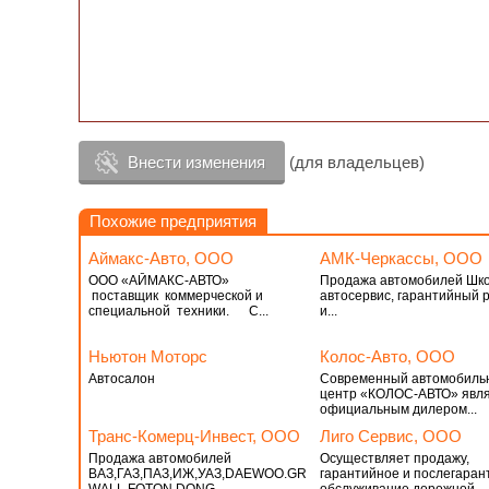
Внести изменения
(для владельцев)
Похожие предприятия
Аймакс-Авто, ООО
АМК-Черкассы, ООО
ООО «АЙМАКС-АВТО»
Продажа автомобилей Шко
поставщик коммерческой и
автосервис, гарантийный 
специальной техники. С...
и...
Ньютон Моторс
Колос-Авто, ООО
Автосалон
Современный автомобиль
центр «КОЛОС-АВТО» явл
официальным дилером...
Транс-Комерц-Инвест, ООО
Лиго Сервис, ООО
Продажа автомобилей
Осуществляет продажу,
ВАЗ,ГАЗ,ПАЗ,ИЖ,УАЗ,DAEWOO.GREAT
гарантийное и послегаран