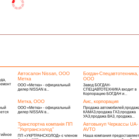
Автосалон Nissan, ООО
Богдан-Спецавтотехника,
Метка
ООО
да,
ремонт
ООО «Метка» - официальный
Завод БОГДАН-
дилер NISSAN в...
СПЕЦАВТОТЕХНИКА входит в
Корпорацию БОГДАН и...
Метка, ООО
Аис, корпорация
ный
ООО «Метка» - официальный
Продажа автомобилей,продаж
яется
дилер NISSAN в...
КАМАЗ,продажа ГАЗ,продажа
УАЗ,продажа ВАЗ, продажа...
Транспортна компанія ПП
Автовыкуп Черкассы UA-
''Укртрансхолод''
AVTO
тийное
ПП «УКРТРАНСХОЛОД» є членом
Наша компания предоставляе