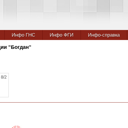
Инфо ГНС
Инфо ФГИ
Инфо-справка
ии "Богдан"
 8/2