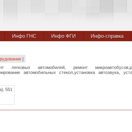
Инфо ГНС
Инфо ФГИ
Инфо-справка
орудование
|
монт легковых автомобилей, ремонт микроавтобусов,р
онирование автомобильных стекол,установка автозвука, уст
), 551