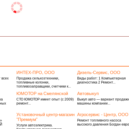
ИНТЕХ-ПРО, ООО
Дизель-Сервис, ООО
 всех
Продажа сельхозтехники,
Виды работ: 1 Компьютерная
топливные колонки,
диагностика 2 Ремонт...
топливозаправщики, счетчики к...
ЮМОТОР на Смелянской
Автовыкуп
ка
СТО ЮМОТОР имеет опыт (с 2009)
Выкуп авто — вариант продаж
ьных
ремонт...
машины компании...
Установочный центр-магазин
Агросервис - Центр, ООО
"Премиум"
о»
Ремонт топливного насоса
ЫЙ
высокого давления Богдан евро.
Услуги автоэлектрика.