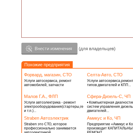
Внести изменения
(для владельцев)
Похожие предприятия
Форвард, магазин, СТО
Селта-Авто, СТО
Услуги автосервиса, ремонт
Услуги автосервиса,ремонт
автомобилей, запчасти
типов двигателей и КПП...
Малов Г.А., ФЛП
Сфера-Дизель-С, ЧП
Услуги автоэлектрика - ремонт
• Компьютерная диагности
электрооборудования(стартеры,генераторы,проводка
систем управления диэел
и т.п.)...
двигателей...
Straben Автоэлектрик
Амикус и Ко, ЧП
Straben это СТО, которое
Предприятие «Амикус и К
профессионально занимается
производит КАПИТАЛЬН
автоэлектрикой...
РЕМОНТ...