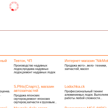
сный
Тевтон, ЧП
Интернет-магазин "NikMot
Производство надувных
Продажа мото-, вело- техники,
лодок,продажа надувных
запчастей, масел
лодок,ремонт надувных лодок
S.Pfrts(Спартс), магазин
Lodochka.ck
автозапчастей
оценка.
Профессиональный тюнинг
.
алюминиевых лодок. Выполня
Продажа японских
работы любой сложности...
скутеров,ремонт японских
скутеров,запчасти к грузовым...