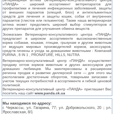
Ветеринарная аптека Ветеринарно-консультативного центра
«ПАНДА» - широкий ассортимент ветпрепаратов для
профилактики и лечения инфекционных заболеваний, защиты
от внешних паразитов (клещей, блох) и антигельминтных
средств для лечения и защиты кошек, собак от внутренних
паразитов (глистов или гельминтов). Также наша ветеринарная
аптека может предолжить широкий выбор стимуляторов и
других препаратов для улучшения обмена веществ.
Зоомагазин Ветеринарно-консультативного центра «ПАНДА»
предлагает в широком ассортименте высококачественные
корма собакам, кошкам, птицам, грызунам и другим животным
от ведущих мировых производителей кормов, аксессуаров,
средств гигиены и ухода за домашними животными - Компаний
PURINA , 8 IN 1 , PRONATURE, HILLS, NUTRA.
Ветеринарно-консультативный центр «ПАНДА» осуществляет
продажу оптом кормов животным и других аксессуаров для
домашних любимцев. Мы заинтересованы в расширении
региона продаж и развитии диллерской сети — для этого мы
располагаем достаточным оборотом, товарными запасами с
учетом текущих потребностей в ассортименте и гибкой ценовой
политикой.
Ветеринарно-консультативный центр «ПАНДА» приглашает Вас
посетить наш сайт
www.panda.ck.ua
Мы находимся по адресу:
г. Черкассы, ул. Гагарина, 77; ул. Добровольского, 20 ; ул.
Ярославская, 8/1