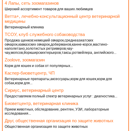
4 Лапы, сеть зоомагазинов
Широкий ассортимент товаров для ваших любимцев
Ветта+, лечебно-консультационный центр ветеринарной
медицины
Ветеринарный клиника
ТСОУ, клуб служебного собаководства
Продажа щенков:немецкий овчарок,среднеазиатских
овчарок,кавказских овчарок,доберманов,канне-корсе,мастино-
наполетано,золотистых ретриверов,чау-
чау,мопсов,йоркширскихтерьеров,таксы,ротвейлера, английского...
Zoolove, зоомагазин
Корм для кошек и собак от популярных...
Каспер-биоветцентр, ЧП
Ветеринарные препараты,аксессуары,корм для кошек,корм для
собак,корм для...
Сириус, ветеринарный центр
Предоставляем полный спектр ветеринарных услуг : диагностика...
Биоветцентр, ветеринарная клиника
Прием животных, обследование, рентген, УЗИ, лабораторные
исследования...
Друг, общественная организация по защите животных
Общественная организация по защите животных