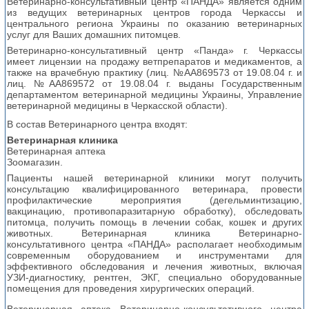
Ветеринарно-консультативный центр «ПАНДА» является одним
из ведущих ветеринарных центров города Черкассы и
центрального региона Украины по оказанию ветеринарных
услуг для Ваших домашних питомцев.
Ветеринарно-консультативный центр «Панда» г. Черкассы
имеет лицензии на продажу ветпрепаратов и медикаментов, а
также на врачебную практику (лиц. №АА869573 от 19.08.04 г. и
лиц. №АА869572 от 19.08.04 г. выданы Государственным
департаментом ветеринарной медицины Украины, Управление
ветеринарной медицины в Черкасской области).
В состав Ветеринарного центра входят:
Ветеринарная клиника
Ветеринарная аптека
Зоомагазин.
Пациенты нашей ветеринарной клиники могут получить
консультацию квалифицированного ветеринара, провести
профилактические мероприятия (дегельминтизацию,
вакцинацию, противопаразитарную обработку), обследовать
питомца, получить помощь в лечении собак, кошек и других
животных. Ветеринарная клиника Ветеринарно-
консультативного центра «ПАНДА» располагает необходимым
современным оборудованием и инструментами для
эффективного обследования и лечения животных, включая
УЗИ-диагностику, рентген, ЭКГ, специально оборудованные
помещения для проведения хирургических операций.