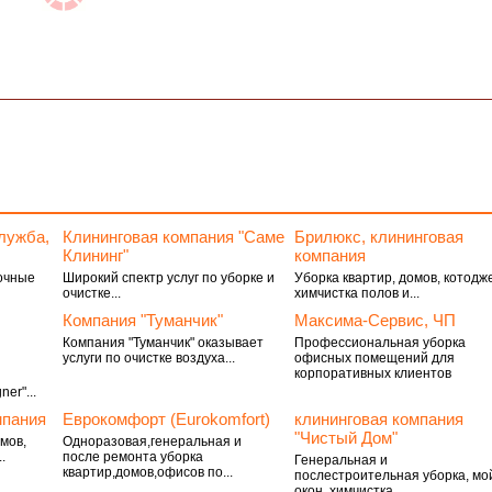
лужба,
Клининговая компания "Саме
Брилюкс, клининговая
Клининг"
компания
очные
Широкий спектр услуг по уборке и
Уборка квартир, домов, котодж
очистке...
химчистка полов и...
Компания "Туманчик"
Максима-Сервис, ЧП
Компания "Туманчик" оказывает
Профессиональная уборка
услуги по очистке воздуха...
офисных помещений для
корпоративных клиентов
er"...
мпания
Еврокомфорт (Eurokomfort)
клининговая компания
"Чистый Дом"
мов,
Одноразовая,генеральная и
.
после ремонта уборка
Генеральная и
квартир,домов,офисов по...
послестроительная уборка, мо
окон, химчистка...