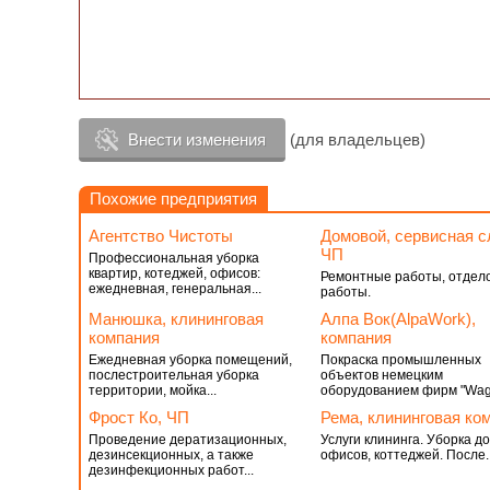
Внести изменения
(для владельцев)
Похожие предприятия
Агентство Чистоты
Домовой, сервисная с
ЧП
Профессиональная уборка
квартир, котеджей, офисов:
Ремонтные работы, отдел
ежедневная, генеральная...
работы.
Манюшка, клининговая
Алпа Вок(AlpaWork),
компания
компания
Ежедневная уборка помещений,
Покраска промышленных
послестроительная уборка
объектов немецким
территории, мойка...
оборудованием фирм "Wagn
Фрост Ко, ЧП
Рема, клининговая ко
Проведение дератизационных,
Услуги клининга. Уборка до
дезинсекционных, а также
офисов, коттеджей. После..
дезинфекционных работ...