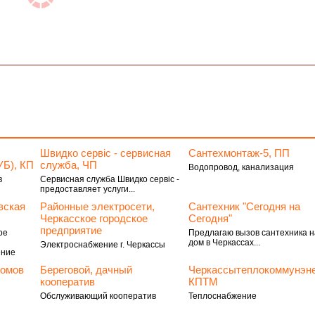
Швидко сервіс - сервисная
Сантехмонтаж-5, ПП
УБ), КП
служба, ЧП
Водопровод, канализация
в
Сервисная служба Швидко сервіс -
предоставляет услуги...
вская
Районные электросети,
Сантехник "Сегодня на
Черкасское городское
Сегодня"
предприятие
ое
Предлагаю вызов сантехника н
дом в Черкассах...
Электроснабжение г. Черкассы
ение
домов
Береговой, дачный
Черкассытеплокоммунэне
кооператив
КПТМ
Обслуживающий кооператив
Теплоснабжение