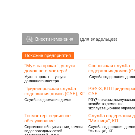
Внести изменения
(для владельцев)
Похожие предприятия
''Муж на прокат'', услуги
Сосновская служба
домашнего мастера!
содержания домов (С
Муж на прокат — услуги
Служба содержания домо
домашнего мастера...
Приднепровская служба
РЭУ-3, КП Приднепро
содержания домов (СУБ), КП
СУБ
Служба содержания домов
РЭУ,Черкассы,коммунальн
хозяйство,ремонтно-
эксплуатационное управл
Топмастер, сервисное
Служба содержания 
обслуживание
"Митниця", КП
Сервисное обслуживание, замена:
Служба содержания домов
водопроводных сетей,
"Митниця", КП