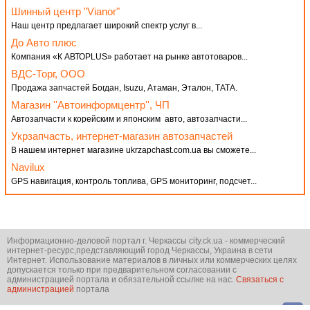
Шинный центр "Vianor"
Наш центр предлагает широкий спектр услуг в...
До Авто плюс
Компания «К АВТОPLUS» работает на рынке автотоваров...
ВДС-Торг, ООО
Продажа запчастей Богдан, Isuzu, Атаман, Эталон, ТАТА.
Магазин ''Автоинформцентр'', ЧП
Автозапчасти к корейским и японским авто, автозапчасти...
Укрзапчасть, интернет-магазин автозапчастей
В нашем интернет магазине ukrzapchast.com.ua вы сможете...
Navilux
GPS навигация, контроль топлива, GPS мониторинг, подсчет...
Информационно-деловой портал г. Черкассы city.ck.ua - коммерческий
интернет-ресурс,представляющий город Черкассы, Украина в сети
Интернет. Использование материалов в личных или коммерческих целях
допускается только при предварительном согласовании с
администрацией портала и обязательной ссылке на нас.
Связаться с
администрацией
портала