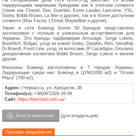
лидирующими мировыми брендами как в элитном сегменте
(такие как Chanel, Dior, Guerlain, Estee Lauder, Lancome, YSL,
Sisley, Bobbi Brown, La Mer и другие), так и в более доступном
сегменте (Max Factor, L’Oreal, Maybelline и другие).
Также в сети Бомонд более 50 брендов представлено
эксклюзивно с полным и уникальным ассортиментом для
Украины. Это бренды парфюмерии Amouage, Serge Lutens,
Bond№9, Bvlgari, уход за кожей Sisley, Darphin, Ren, Stendhal,
Dr.Brandt, Fresh Line, уход за волосами JF Lazartigue, Giovanni,
декоративная косметика Bobbi Brown, Serge Lutens и многие
другие.
Магазины Бомонд расположены в 7 городах Украины.
Лидирующие среди них: Бомонд в ЦУМ(1000 м2) и "Ocean
Plaza" (700 м2).
Адрес:
г.Черкассы, ул. Крещатик, 38
Телефон(ы):
+38(067)326-28-98
Сайт:
https://bomond.com.ua/
Внести изменения
(для владельцев)
Похожие предприятия