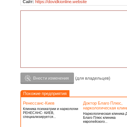
Сайт:
https://dovidkionline.website
Внести изменения
(для владельцев)
Похожие предприятия
Ренессанс-Киев
Доктор Благо Плюс,
наркологическая клин
Клиника психиатрии и наркологии
РЕНЕСАНС- КИЕВ,
Наркологическая клиника 
специализируется...
Благо Плюс клиника
европейского...