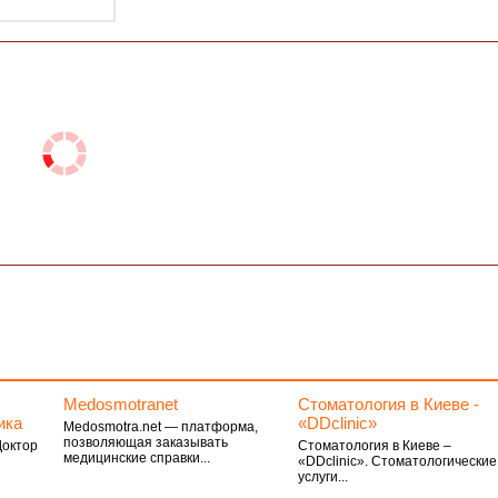
Medosmotranet
Стоматология в Киеве -
ика
«DDclinic»
Medosmotra.net — платформа,
позволяющая заказывать
Доктор
Стоматология в Киеве –
медицинские справки...
«DDclinic». Стоматологические
услуги...