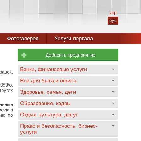
укр
рус
Фотогалерея
Услуги портала
Добавить предприятие
Банки, финансовые услуги
авок,
Все для быта и офиса
083/о,
других
Здоровье, семья, дети
Образование, кадры
данные
ovidki
Отдых, культура, досуг
цию по
Право и безопасность, бизнес-
услуги