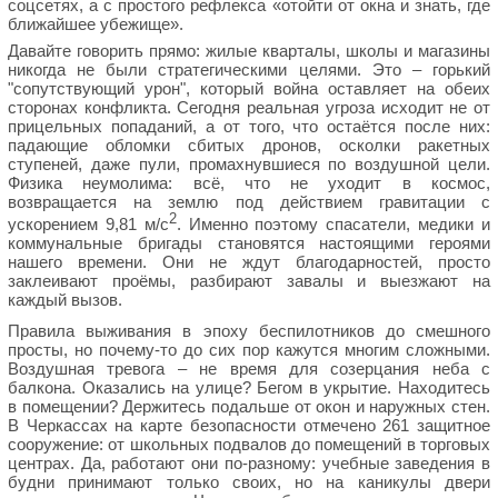
соцсетях, а с простого рефлекса «отойти от окна и знать, где
ближайшее убежище».
Давайте говорить прямо: жилые кварталы, школы и магазины
никогда не были стратегическими целями. Это – горький
"сопутствующий урон", который война оставляет на обеих
сторонах конфликта. Сегодня реальная угроза исходит не от
прицельных попаданий, а от того, что остаётся после них:
падающие обломки сбитых дронов, осколки ракетных
ступеней, даже пули, промахнувшиеся по воздушной цели.
Физика неумолима: всё, что не уходит в космос,
возвращается на землю под действием гравитации с
2
ускорением 9,81 м/с
. Именно поэтому спасатели, медики и
коммунальные бригады становятся настоящими героями
нашего времени. Они не ждут благодарностей, просто
заклеивают проёмы, разбирают завалы и выезжают на
каждый вызов.
Правила выживания в эпоху беспилотников до смешного
просты, но почему-то до сих пор кажутся многим сложными.
Воздушная тревога – не время для созерцания неба с
балкона. Оказались на улице? Бегом в укрытие. Находитесь
в помещении? Держитесь подальше от окон и наружных стен.
В Черкассах на карте безопасности отмечено 261 защитное
сооружение: от школьных подвалов до помещений в торговых
центрах. Да, работают они по-разному: учебные заведения в
будни принимают только своих, но на каникулы двери