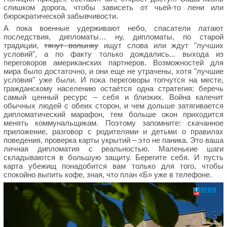
слишком дорога, чтобы зависеть от чьей-то лени или
бюрократической забывчивости.
А пока военные удерживают небо, спасатели латают
последствия, дипломаты… ну, дипломаты, по старой
традиции,
тянут волынку
ищут слова или ждут "лучших
условий", а по факту только дождались... выхода из
переговоров американских партнеров. Возможностей для
мира было достаточно, и они еще не утрачены, хотя "лучшие
условия" уже были. И пока переговоры топчутся на месте,
гражданскому населению остаётся одна стратегия: беречь
самый ценный ресурс – себя и близких. Война калечит
обычных людей с обеих сторон, и чем дольше затягивается
дипломатический марафон, тем больше окон приходится
менять коммунальщикам. Поэтому запомните: скачанное
приложение, разговор с родителями и детьми о правилах
поведения, проверка карты укрытий – это не паника. Это ваша
личная дипломатия с реальностью. Маленькие шаги
складываются в большую защиту. Берегите себя. И пусть
карта убежищ понадобится вам только для того, чтобы
спокойно выпить кофе, зная, что план «Б» уже в телефоне.