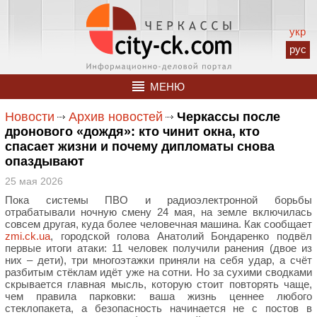
укр
рус
МЕНЮ
Новости
Архив новостей
Черкассы после
дронового «дождя»: кто чинит окна, кто
спасает жизни и почему дипломаты снова
опаздывают
25 мая 2026
Пока системы ПВО и радиоэлектронной борьбы
отрабатывали ночную смену 24 мая, на земле включилась
совсем другая, куда более человечная машина. Как сообщает
zmi.ck.ua
, городской голова Анатолий Бондаренко подвёл
первые итоги атаки: 11 человек получили ранения (двое из
них – дети), три многоэтажки приняли на себя удар, а счёт
разбитым стёклам идёт уже на сотни. Но за сухими сводками
скрывается главная мысль, которую стоит повторять чаще,
чем правила парковки: ваша жизнь ценнее любого
стеклопакета, а безопасность начинается не с постов в