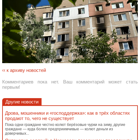
‹‹ к архиву новостей
Комментариев пока нет. Ваш комментарий может стать
первым!
Другие новости
Дрова, мошенники и «господдержка»: как в трёх областях
продают то, чего не существует
Пока одни граждане честно колют берёзовые чурки на зиму, другие
граждане — куда более предприимчивые — колют деньги из
доверчивых...