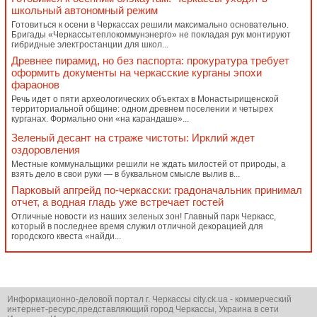
школьный автономный режим
Готовиться к осени в Черкассах решили максимально основательно.
Бригады «Черкассытеплокоммунэнерго» не покладая рук монтируют
гибридные электростанции для школ...
Древнее пирамид, но без паспорта: прокуратура требует
оформить документы на черкасские курганы эпохи
фараонов
Речь идет о пяти археологических объектах в Монастырищенской
территориальной общине: одном древнем поселении и четырех
курганах. Формально они «на карандаше»...
Зеленый десант на страже чистоты: Ирклий ждет
оздоровления
Местные коммунальщики решили не ждать милостей от природы, а
взять дело в свои руки — в буквальном смысле вылив в...
Парковый апгрейд по-черкасски: градоначальник принимал
отчет, а водная гладь уже встречает гостей
Отличные новости из наших зеленых зон! Главный парк Черкасс,
который в последнее время служил отличной декорацией для
городского квеста «найди...
Информационно-деловой портал г. Черкассы city.ck.ua - коммерческий
интернет-ресурс,представляющий город Черкассы, Украина в сети