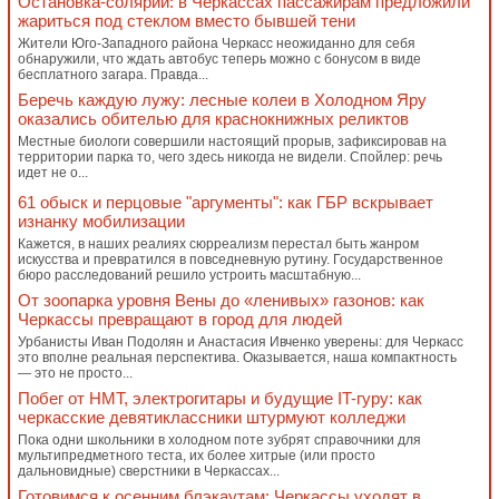
Остановка-солярий: в Черкассах пассажирам предложили
жариться под стеклом вместо бывшей тени
Жители Юго-Западного района Черкасс неожиданно для себя
обнаружили, что ждать автобус теперь можно с бонусом в виде
бесплатного загара. Правда...
Беречь каждую лужу: лесные колеи в Холодном Яру
оказались обителью для краснокнижных реликтов
Местные биологи совершили настоящий прорыв, зафиксировав на
территории парка то, чего здесь никогда не видели. Спойлер: речь
идет не о...
61 обыск и перцовые "аргументы": как ГБР вскрывает
изнанку мобилизации
Кажется, в наших реалиях сюрреализм перестал быть жанром
искусства и превратился в повседневную рутину. Государственное
бюро расследований решило устроить масштабную...
От зоопарка уровня Вены до «ленивых» газонов: как
Черкассы превращают в город для людей
Урбанисты Иван Подолян и Анастасия Ивченко уверены: для Черкасс
это вполне реальная перспектива. Оказывается, наша компактность
— это не просто...
Побег от НМТ, электрогитары и будущие IT-гуру: как
черкасские девятиклассники штурмуют колледжи
Пока одни школьники в холодном поте зубрят справочники для
мультипредметного теста, их более хитрые (или просто
дальновидные) сверстники в Черкассах...
Готовимся к осенним блэкаутам: Черкассы уходят в