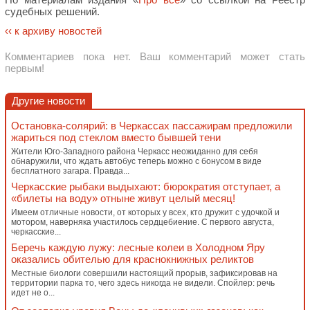
судебных решений.
‹‹ к архиву новостей
Комментариев пока нет. Ваш комментарий может стать
первым!
Другие новости
Остановка-солярий: в Черкассах пассажирам предложили
жариться под стеклом вместо бывшей тени
Жители Юго-Западного района Черкасс неожиданно для себя
обнаружили, что ждать автобус теперь можно с бонусом в виде
бесплатного загара. Правда...
Черкасские рыбаки выдыхают: бюрократия отступает, а
«билеты на воду» отныне живут целый месяц!
Имеем отличные новости, от которых у всех, кто дружит с удочкой и
мотором, наверняка участилось сердцебиение. С первого августа,
черкасские...
Беречь каждую лужу: лесные колеи в Холодном Яру
оказались обителью для краснокнижных реликтов
Местные биологи совершили настоящий прорыв, зафиксировав на
территории парка то, чего здесь никогда не видели. Спойлер: речь
идет не о...