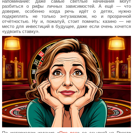
напоминание: даже самые светлые начинания могут
разбиться о рифы личных зависимостей. А ещё — что
доверие, особенно когда речь идёт о детях, нужно
подкреплять не только энтузиазмом, но и прозрачной
отчётностью. Ну и, пожалуй, стоит помнить: казино — не
место для инвестиций в будущее, даже если очень хочется
«удвоить ставку».
По материалам издания «
Про все
» со ссылкой на Реестр