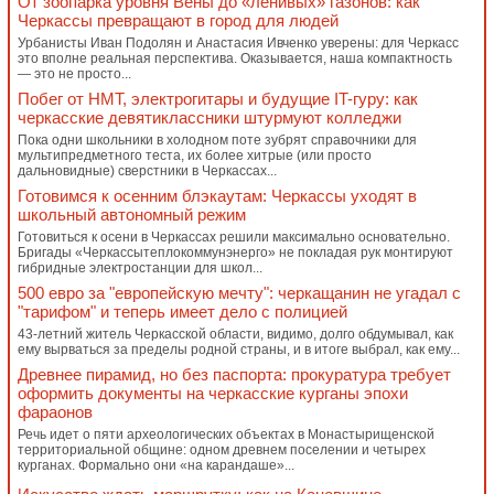
От зоопарка уровня Вены до «ленивых» газонов: как
Черкассы превращают в город для людей
Урбанисты Иван Подолян и Анастасия Ивченко уверены: для Черкасс
это вполне реальная перспектива. Оказывается, наша компактность
— это не просто...
Побег от НМТ, электрогитары и будущие IT-гуру: как
черкасские девятиклассники штурмуют колледжи
Пока одни школьники в холодном поте зубрят справочники для
мультипредметного теста, их более хитрые (или просто
дальновидные) сверстники в Черкассах...
Готовимся к осенним блэкаутам: Черкассы уходят в
школьный автономный режим
Готовиться к осени в Черкассах решили максимально основательно.
Бригады «Черкассытеплокоммунэнерго» не покладая рук монтируют
гибридные электростанции для школ...
500 евро за "европейскую мечту": черкащанин не угадал с
"тарифом" и теперь имеет дело с полицией
43-летний житель Черкасской области, видимо, долго обдумывал, как
ему вырваться за пределы родной страны, и в итоге выбрал, как ему...
Древнее пирамид, но без паспорта: прокуратура требует
оформить документы на черкасские курганы эпохи
фараонов
Речь идет о пяти археологических объектах в Монастырищенской
территориальной общине: одном древнем поселении и четырех
курганах. Формально они «на карандаше»...