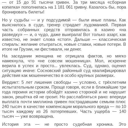
— от 15 до 91 тысячи гривен. За три месяца «сборная
копилка» пополнилась на 1 181 061 гривну. Казалось бы, пора
бронировать билеты!
Но у судьбы — и у подсудимой — были иные планы. Как
выяснилось в суде, тренер страдает лудоманией. Первая
часть собранных средств отправилась в казино «на
разведку» — и, о чудо, даже выиграла! Вот только азарт, как
известно, не знает слова «стоп». Дальше — классическая
спираль: желание отыграться, новые ставки, новые потери. В
итоге ни Грузии, ни фестиваля, ни денег.
На заседании женщина не отрицала фактов, но мягко
намекнула, что «не совсем мошенница». Мол, искренне
верила в успех и просто... увлеклась. Суд, однако, оценил
ситуацию иначе: Сосновский районный суд квалифицировал
действия как мошенничество в особо крупных размерах.
Вердикт: 5 лет лишения свободы — условно, с трёхлетним
испытательным сроком. Проще говоря, если в ближайшие три
года героиня истории обойдёт казино стороной и не нарушит
закон, решётка ей не грозит. Но расслабляться рано: впереди
выплата почти миллиона гривен пострадавшим семьям плюс
240 тысяч в качестве компенсации морального вреда — по 10
тысяч каждому из 26 потерпевших. Часть ущерба — 140
тысяч — уже возвращена.
История эта — не просто судебная хроника. Это