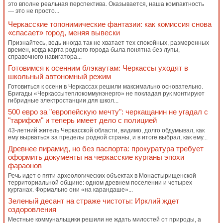
это вполне реальная перспектива. Оказывается, наша компактность
— это не просто...
Черкасские топонимические фантазии: как комиссия снова
«спасает» город, меняя вывески
Признайтесь, ведь иногда так не хватает тех спокойных, размеренных
времен, когда карта родного города была понятна без лупы,
справочного навигатора...
Готовимся к осенним блэкаутам: Черкассы уходят в
школьный автономный режим
Готовиться к осени в Черкассах решили максимально основательно.
Бригады «Черкассытеплокоммунэнерго» не покладая рук монтируют
гибридные электростанции для школ...
500 евро за "европейскую мечту": черкащанин не угадал с
"тарифом" и теперь имеет дело с полицией
43-летний житель Черкасской области, видимо, долго обдумывал, как
ему вырваться за пределы родной страны, и в итоге выбрал, как ему...
Древнее пирамид, но без паспорта: прокуратура требует
оформить документы на черкасские курганы эпохи
фараонов
Речь идет о пяти археологических объектах в Монастырищенской
территориальной общине: одном древнем поселении и четырех
курганах. Формально они «на карандаше»...
Зеленый десант на страже чистоты: Ирклий ждет
оздоровления
Местные коммунальщики решили не ждать милостей от природы, а