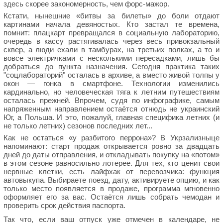
здесь скорее закономерность, чем форс-мажор.
Кстати, нынешние «битвы за билеты» до боли отдают
картинами начала девяностых. Кто застал те времена,
помнит: плацкарт превращался в социальную лабораторию,
очередь в кассу растягивалась через весь привокзальный
сквер, а люди ехали в тамбурах, на третьих полках, а то и
вовсе электричками с несколькими пересадками, лишь бы
добраться до пункта назначения. Сегодня практика таких
"соцлабораторий" осталась в архиве, а вместо живой толпы у
окон — гонка в смартфоне. Технологии изменились
кардинально, но человеческая тяга к летним путешествиям
осталась прежней. Впрочем, судя по инфографике, самым
напряженным направлением остаётся отнюдь не украинский
Юг, а Польша. И это, пожалуй, главная специфика летних (и
не только летних) сезонов последних лет...
Как не остаться «у разбитого перрона»? В Укрзализныце
напоминают: старт продаж открывается ровно за двадцать
дней до даты отправления, и откладывать покупку на «потом»
в этом сезоне равносильно лотерее. Для тех, кто ценит свои
нервные клетки, есть лайфхак от перевозчика: функция
автовыкупа. Выбираете поезд, дату, активируете опцию, и как
только место появляется в продаже, программа мгновенно
оформляет его за вас. Остаётся лишь собрать чемодан и
проверить срок действия паспорта.
Так что, если ваш отпуск уже отмечен в календаре, не