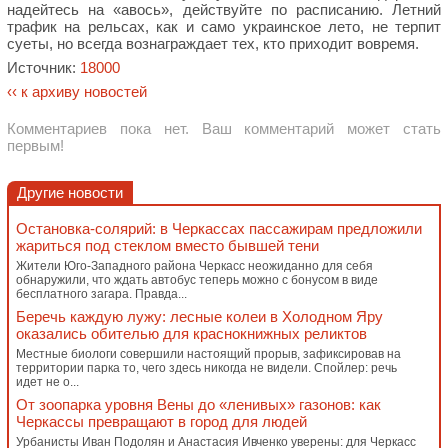
надейтесь на «авось», действуйте по расписанию. Летний
трафик на рельсах, как и само украинское лето, не терпит
суеты, но всегда вознаграждает тех, кто приходит вовремя.
Источник:
18000
‹‹ к архиву новостей
Комментариев пока нет. Ваш комментарий может стать
первым!
Другие новости
Остановка-солярий: в Черкассах пассажирам предложили
жариться под стеклом вместо бывшей тени
Жители Юго-Западного района Черкасс неожиданно для себя
обнаружили, что ждать автобус теперь можно с бонусом в виде
бесплатного загара. Правда...
Беречь каждую лужу: лесные колеи в Холодном Яру
оказались обителью для краснокнижных реликтов
Местные биологи совершили настоящий прорыв, зафиксировав на
территории парка то, чего здесь никогда не видели. Спойлер: речь
идет не о...
От зоопарка уровня Вены до «ленивых» газонов: как
Черкассы превращают в город для людей
Урбанисты Иван Подолян и Анастасия Ивченко уверены: для Черкасс