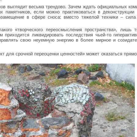
ов выглядит весьма трендово. Зачем ждать официальных ком
их памятников, если можно практиковаться в деконструкции
озамещение в сфере сноса: вместо тяжелой техники – сила
кого «творческого переосмысления пространства», лишь т
м приходится ликвидировать последствия чьей-то гиперактив
аправлять свою неуемную энергию в более мирное и созидат
кт для срочной переоценки ценностей» может оказаться прямо