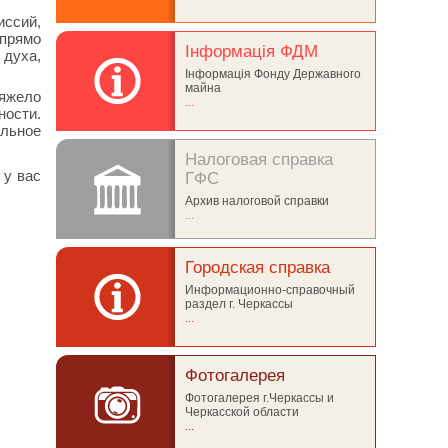
иссий,
 прямо
Інформація ФДМ
 духа,
Інформація Фонду Державного
майна
яжело
...
ности.
ельное
Налоговая справка
 у вас
ГФС
Архив налоговой справки
...
Городская справка
Информационно-справочный
раздел г. Черкассы
...
Фотогалерея
Фотогалерея г.Черкассы и
Черкасской области
...