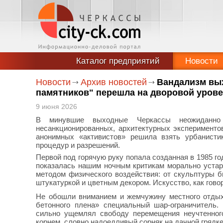
Каталог предприятий
Новости
Новости
Архив новостей
Вандализм вых
памятников" перешла на дворовой уров
9 июня 2026
В минувшие выходные Черкассы неожиданно
несанкционированных, архитектурных эксперименто
анонимных «активистов» решила взять урбанисти
процедур и разрешений.
Первой под горячую руку попала созданная в 1985 го
показалась нашим ночным критикам морально устар
методом физического воздействия: от скульптуры 
штукатуркой и цветным декором. Искусство, как гово
Не обошли вниманием и жемчужину местного отдых
бетонного плена» специальный шар-ограничитель.
сильно ущемлял свободу перемещения неучтенного
корнем, словно надоедливый сорняк на дачной грядке