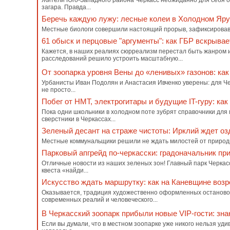
Жители Юго-Западного района Черкасс неожиданно для себя об
загара. Правда...
Беречь каждую лужу: лесные колеи в Холодном Яру
Местные биологи совершили настоящий прорыв, зафиксировав на 
61 обыск и перцовые "аргументы": как ГБР вскрыва
Кажется, в наших реалиях сюрреализм перестал быть жанром и
расследований решило устроить масштабную...
От зоопарка уровня Вены до «ленивых» газонов: ка
Урбанисты Иван Подолян и Анастасия Ивченко уверены: для Че
не просто...
Побег от НМТ, электрогитары и будущие IT-гуру: к
Пока одни школьники в холодном поте зубрят справочники для 
сверстники в Черкассах...
Зеленый десант на страже чистоты: Ирклий ждет о
Местные коммунальщики решили не ждать милостей от природы, 
Парковый апгрейд по-черкасски: градоначальник при
Отличные новости из наших зеленых зон! Главный парк Черкас
квеста «найди...
Искусство ждать маршрутку: как на Каневщине воз
Оказывается, традиция художественно оформленных остановок
современных реалий и человеческого...
В Черкасский зоопарк прибыли новые VIP-гости: зн
Если вы думали, что в местном зоопарке уже никого нельзя уд