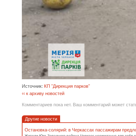
Источник:
КП "Дирекция парков"
‹‹ к архиву новостей
Комментариев пока нет. Ваш комментарий может стат
Другие новости
Остановка-солярий: в Черкассах пассажирам предл