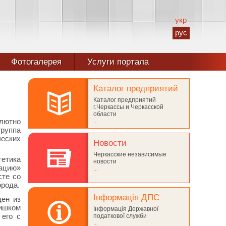
укр
рус
Фотогалерея
Услуги портала
Каталог предприятий
Каталог предприятий
г.Черкассы и Черкасской
области
лютно
...
группа
еских
Новости
Черкасские независимые
тетика
новости
рацию»
...
сте со
орода.
Інформація ДПС
ден из
лишком
Інформація Державної
 его с
податкової служби
...