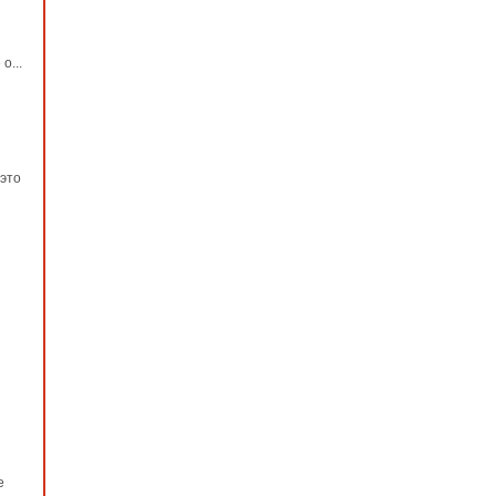
о...
 это
е