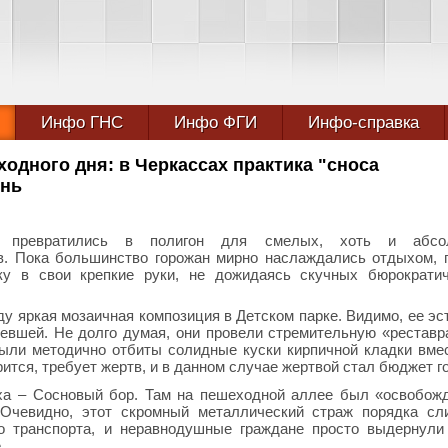
Инфо ГНС
Инфо ФГИ
Инфо-справка
одного дня: в Черкассах практика "сноса
ень
 превратились в полигон для смелых, хоть и абсо
в. Пока большинство горожан мирно наслаждались отдыхом, 
ку в свои крепкие руки, не дожидаясь скучных бюрократич
ду яркая мозаичная композиция в Детском парке. Видимо, ее эс
евшей. Не долго думая, они провели стремительную «рестав
были методично отбиты солидные куски кирпичной кладки вме
рится, требует жертв, и в данном случае жертвой стал бюджет г
а – Сосновый бор. Там на пешеходной аллее был «освобож
 Очевидно, этот скромный металлический страж порядка с
 транспорта, и неравнодушные граждане просто выдернули
.