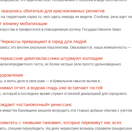
наружили, что ждать автобус теперь можно с бонусом в виде бесплатного
 оказались обителью для краснокнижных реликтов
территории парка то, чего здесь никогда не видели. Спойлер: речь идет не 
ет изнанку мобилизации
скусства и превратился в повседневную рутину. Государственное бюро
к Черкассы превращают в город для людей
ркасс это вполне реальная перспектива. Оказывается, наша компактность —
ак черкасские девятиклассники штурмуют колледжи
мультипредметного теста, их более хитрые (или просто дальновидные)
здоровления
а взять дело в свои руки — в буквальном смысле вылив в...
нимал отчет, а водная гладь уже встречает гостей
с, который в последнее время служил отличной декорацией для городского
рождают «остановочный» ренессанс
 жива! На Каневщине решили возродить эти старые добрые обычаи с учетом
акомьтесь с «живыми танками», которые переживут нас всех
ивить, спешим переубедить. На днях черкасские вольеры справили грандиозно