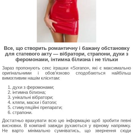
Все, що створить романтичну і бажану обстановку
для статевого акту — вібратори, страпони, духи з
феромонами, інтимна білизна і не тільки
Зараз пропонують секс іграшки «Sorano», які є максимально
оригінальними і обов’язково сподобаються найбільш
вимогливим нашім клієнтам:
духи з феромонами;
інтимна білизна;
унікальні вібратори;
кляпи, маски і батоги;
стимуляційні препарати;
страпони.
Достатньо врахувати всю цю інформацію щоб зробити певні
висновки. В компанії завжди рухаються у вірному напрямку.
Не варто мінімально сумніватись, що звернення сюди