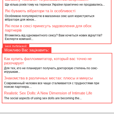
Ще кілька років тому на теренах України практично не продавались...
Які бувають вібратори та їх особливості
Особливою популярністю в магазинах секс шоп користуються
вібратори для жінок...
Які пози в сексі принесуть задоволення для обох
партнерів
Втомились від одноманітного сексу? Вам хочеться нових відчуттів?
Експерти компанії...
інші публікації
Можливо Вас зацікавить:
Как купить фаллоимитатор, который вас точно не
разочарует
Для тех, кто не планирует получать докторскую степень по секс-
игрушкам...
Знакомства в различных местах: плюсы и минусы
Современный человек все чаще сталкивается с трудностями при
поиске партнера....
Realistic Sex Dolls: A New Dimension of Intimate Life
The social aspects of using sex dolls are becoming the...