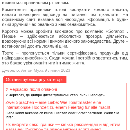
виявиться правильним рішенням.
Компетентні працівники готові вислухати кожного клієнта,
надати повноцінні відповіді на питання, які цікавлять. На
офіційному сайті вказана вся необхідна інформація. В будь-
який зручний час реально з нею ознайомитись.
Коротко можна зробити висновок про компанію «Sorano» .
Перше – здійснюється абсолютно прозора діяльність,
враховуючи всі норми і вимоги діючого законодавства. Друге –
встановлені досить лояльні ціни.
Третє – пропонується тільки сертифікована продукція від
найкращих виробників. Сюди можна і потрібно звертатись тим,
хто бажає урізноманітнити інтимне життя.
Джерело: Антон Муха 9 липня 2023
Останні публікації у категорії
У Черкасах після опівночі
У Черкасах, де Дніпро дихає туманом і старі липи шепочуть...
Zwei Sprachen – eine Liebe: Wie Toastmaster eine
internationale Hochzeit zu einem Feiertag für alle macht
Liebe kennt bekanntlich keine Grenzen oder Sprachbarrieren. Wenn Sie
Ihren...
Як вибрати секс іграшки — кілька рекомендацій від інтим
магазину «Sorano» та різноманітний асортимент