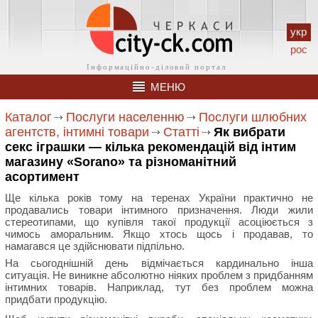
укр
рос
МЕНЮ
Каталог
Послуги населенню
Послуги шлюбних
агентств, інтимні товари
Статті
Як вибрати
секс іграшки — кілька рекомендацій від інтим
магазину «Sorano» та різноманітний
асортимент
Ще кілька років тому на теренах України практично не
продавались товари інтимного призначення. Люди жили
стереотипами, що купівля такої продукції асоціюється з
чимось аморальним. Якщо хтось щось і продавав, то
намагався це здійснювати підпільно.
На сьогоднішній день відмічається кардинально інша
ситуація. Не виникне абсолютно ніяких проблем з придбанням
інтимних товарів. Наприклад, тут без проблем можна
придбати продукцію.