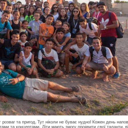
т розваг та пригод. Тут ніколи не буває нудно! Кожен день напо
тами та концертами. Діти мають змогу проявити свої таланти, в