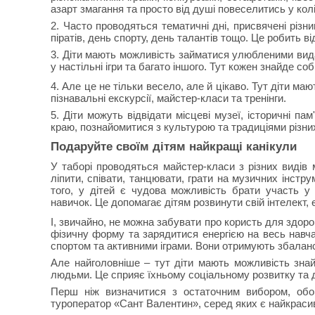
азарт змагання та просто від душі повеселитись у колі
2. Часто проводяться тематичні дні, присвячені різн
піратів, день спорту, день талантів тощо. Це робить 
3. Діти мають можливість займатися улюбленими видам
у настільні ігри та багато іншого. Тут кожен знайде со
4. Але це не тільки весело, але й цікаво. Тут діти ма
пізнавальні екскурсії, майстер-класи та тренінги.
5. Діти можуть відвідати місцеві музеї, історичні па
краю, познайомитися з культурою та традиціями різних
Подаруйте своїм дітям найкращі канікули
У таборі проводяться майстер-класи з різних видів
ліпити, співати, танцювати, грати на музичних інстру
того, у дітей є чудова можливість брати участь у 
навичок. Це допомагає дітям розвинути свій інтелект, 
І, звичайно, не можна забувати про користь для здоров
фізичну форму та зарядитися енергією на весь навча
спортом та активними іграми. Вони отримують збаланс
Але найголовніше – тут діти мають можливість знай
людьми. Це сприяє їхньому соціальному розвитку та 
Перш ніж визначитися з остаточним вибором, обов'
туроператор «Сант Валентин», серед яких є найкрасиві