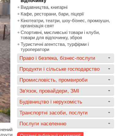
відпочинку
Видавництва, книгарні
Кафе, ресторани, бари, піцерії
Кінотеатри, театри, шоу-бізнес, промоушн,
організація свят
Спортивні, мисливські товари і клуби,
товари для відпочинку, зброя
Туристичні агентства, турфірми і
туроператори
Право і безпека, бізнес-послуги
Продукти і сільське господарство
Промисловість, промвироби
Зв'язок, провайдери, ЗМІ
Будівництво і нерухомість
Транспортні засоби, послуги
Послуги населенню
внений
ідчути
Останні публікації у категорії