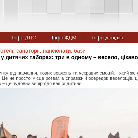
Інфо ДПС
Інфо ФДМ
Інфо-довідка
Готелі, санаторії, пансіонати, бази
у дитячих таборах: три в одному – весело, цікаво
инку від навчання, нових вражень та яскравих емоцій. І який же 
! Це не просто місце розваг, а справжній осередок веселощів, ц
к – це чудовий вибір для вашої дитини: