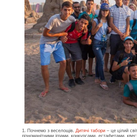
1. Почнемо з веселощів.
Дитячі табори
– це цілий сві
різноманітними іграми, конкурсами, естафетами, квес