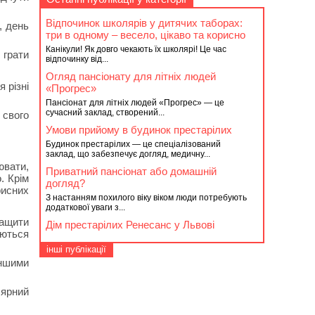
Відпочинок школярів у дитячих таборах:
, день
три в одному – весело, цікаво та корисно
Канікули! Як довго чекають їх школярі! Це час
 грати
відпочинку від...
Огляд пансіонату для літніх людей
 різні
«Прогрес»
Пансіонат для літніх людей «Прогрес» — це
сучасний заклад, створений...
 свого
Умови прийому в будинок престарілих
Будинок престарілих — це спеціалізований
заклад, що забезпечує догляд, медичну...
ювати,
Приватний пансіонат або домашній
. Крім
догляд?
рисних
З настанням похилого віку віком люди потребують
додаткової уваги з...
ращити
Дім престарілих Ренесанс у Львові
аються
інші публікації
іншими
лярний