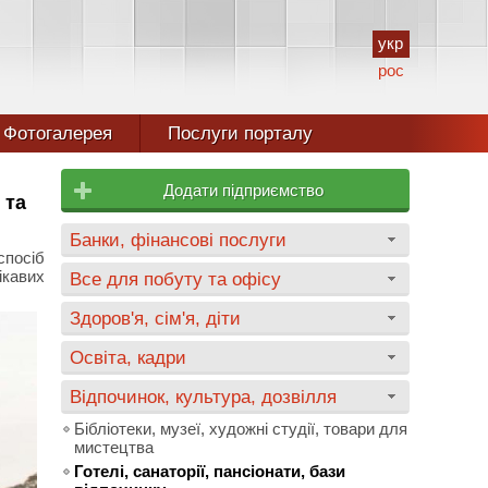
укр
рос
Фотогалерея
Послуги порталу
Додати підприємство
 та
Банки, фінансові послуги
спосіб
ікавих
Все для побуту та офісу
Здоров'я, сім'я, діти
Освіта, кадри
Відпочинок, культура, дозвілля
Бібліотеки, музеї, художні студії, товари для
мистецтва
Готелі, санаторії, пансіонати, бази