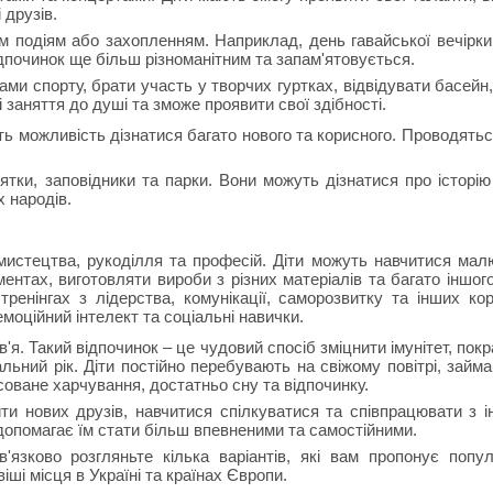
 друзів.
им подіям або захопленням. Наприклад, день гавайської вечірки
відпочинок ще більш різноманітним та запам'ятовується.
и спорту, брати участь у творчих гуртках, відвідувати басейн,
бі заняття до душі та зможе проявити свої здібності.
ють можливість дізнатися багато нового та корисного. Проводяться
м'ятки, заповідники та парки. Вони можуть дізнатися про історію
 народів.
 мистецтва, рукоділля та професій. Діти можуть навчитися мал
ментах, виготовляти вироби з різних матеріалів та багато іншого
тренінгах з лідерства, комунікації, саморозвитку та інших ко
емоційний інтелект та соціальні навички.
'я. Такий відпочинок – це чудовий спосіб зміцнити імунітет, пок
льний рік. Діти постійно перебувають на свіжому повітрі, займ
оване харчування, достатньо сну та відпочинку.
ти нових друзів, навчитися спілкуватися та співпрацювати з 
допомагає їм стати більш впевненими та самостійними.
язково розгляньте кілька варіантів, які вам пропонує попу
ші місця в Україні та країнах Європи.