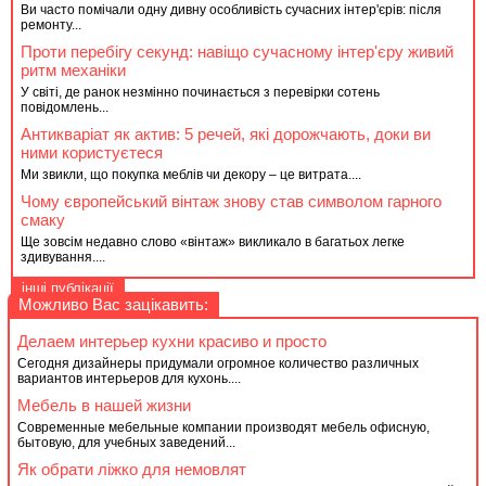
Ви часто помічали одну дивну особливість сучасних інтер'єрів: після
ремонту...
Проти перебігу секунд: навіщо сучасному інтер'єру живий
ритм механіки
У світі, де ранок незмінно починається з перевірки сотень
повідомлень...
Антикваріат як актив: 5 речей, які дорожчають, доки ви
ними користуєтеся
Ми звикли, що покупка меблів чи декору – це витрата....
Чому європейський вінтаж знову став символом гарного
смаку
Ще зовсім недавно слово «вінтаж» викликало в багатьох легке
здивування....
інші публікації
Можливо Вас зацікавить:
Делаем интерьер кухни красиво и просто
Сегодня дизайнеры придумали огромное количество различных
вариантов интерьеров для кухонь....
Мебель в нашей жизни
Современные мебельные компании производят мебель офисную,
бытовую, для учебных заведений...
Як обрати ліжко для немовлят