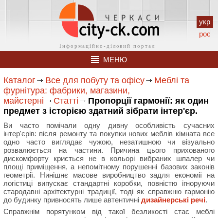
укр
рос
МЕНЮ
Каталог
Все для побуту та офісу
Меблі та
фурнітура: фабрики, магазини,
майстерні
Статті
Пропорції гармонії: як один
предмет з історією здатний зібрати інтер'єр.
Ви часто помічали одну дивну особливість сучасних
інтер'єрів: після ремонту та покупки нових меблів кімната все
одно часто виглядає чужою, незатишною чи візуально
розвалюється на частини. Причина цього прихованого
дискомфорту криється не в кольорі вибраних шпалер чи
площі приміщення, а непомітному порушенні базових законів
геометрії. Нинішнє масове виробництво задля економії на
логістиці випускає стандартні коробки, повністю ігноруючи
стародавні архітектурні традиції, тоді як справжню гармонію
до будинку привносять лише автентичні
дизайнерські речі
.
Справжнім порятунком від такої безликості стає меблі