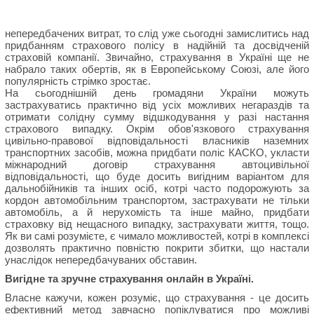
непередбачених витрат, то слід уже сьогодні замислитись над
придбанням страхового полісу в надійній та досвідченій
страховій компанії. Звичайно, страхування в Україні ще не
набрало таких обертів, як в Европейському Союзі, але його
популярність стрімко зростає.
На сьогоднішній день громадяни України можуть
застрахуватись практично від усіх можливих негараздів та
отримати солідну сумму відшкодування у разі настання
страхового випадку. Окрім обов'язкового страхування
цивільно-правової відповідальності власників наземних
транспортних засобів, можна придбати поліс КАСКО, укласти
міжнародний договір страхування автоцивільної
відповідальності, що буде досить вигідним варіантом для
дальнобійників та інших осіб, котрі часто подорожують за
кордон автомобільним транспортом, застрахувати не тільки
автомобіль, а й нерухомість та інше майно, придбати
страховку від нещасного випадку, застрахувати життя, тощо.
Як ви самі розумієте, є чимало можливостей, котрі в комплексі
дозволять практично повністю покрити збитки, що настали
унаслідок непередбачуваних обставин.
Вигідне та зручне страхування онлайн в Україні.
Власне кажучи, кожен розуміє, що страхування - це досить
ефективний метод завчасно попіклуватися про можливі