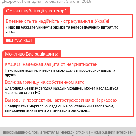
Джерело: Геннадий Головатый, 3 июня 2015
Останні публікації у категорії
Впевненість та надійність - страхування в Україні
Якщо ви бажаєте уникнути ризиків та непередбачених витрат, то
слід...
інші публікації
Можливо Вас зацікавить:
КАСКО: надежная защита от неприятностей
Некоторые водители верят в свою удачу и профессионализм, а
другие...
Вояж за границу на собственном авто
Благодаря безвизу сегодня каждый украинец может насладиться
красотами стран ЕС...
Вызовы и перспективы автострахования в Черкассах
Предприятия Черкасс, обладающие собственным автопарком,
вынуждены искать пути оптимизации расходов...
Інформаційно-діловий портал м. Черкаси city.ck.ua - комерційний інтернет-