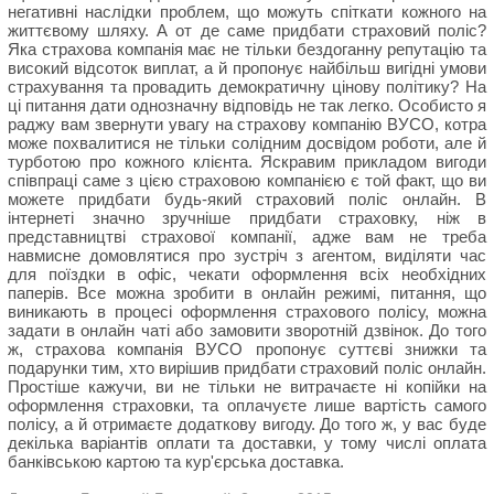
негативні наслідки проблем, що можуть спіткати кожного на
життєвому шляху. А от де саме придбати страховий поліс?
Яка страхова компанія має не тільки бездоганну репутацію та
високий відсоток виплат, а й пропонує найбільш вигідні умови
страхування та провадить демократичну цінову політику? На
ці питання дати однозначну відповідь не так легко. Особисто я
раджу вам звернути увагу на страхову компанію ВУСО, котра
може похвалитися не тільки солідним досвідом роботи, але й
турботою про кожного клієнта. Яскравим прикладом вигоди
співпраці саме з цією страховою компанією є той факт, що ви
можете придбати будь-який страховий поліс онлайн. В
інтернеті значно зручніше придбати страховку, ніж в
представництві страхової компанії, адже вам не треба
навмисне домовлятися про зустріч з агентом, виділяти час
для поїздки в офіс, чекати оформлення всіх необхідних
паперів. Все можна зробити в онлайн режимі, питання, що
виникають в процесі оформлення страхового полісу, можна
задати в онлайн чаті або замовити зворотній дзвінок. До того
ж, страхова компанія ВУСО пропонує суттєві знижки та
подарунки тим, хто вирішив придбати страховий поліс онлайн.
Простіше кажучи, ви не тільки не витрачаєте ні копійки на
оформлення страховки, та оплачуєте лише вартість самого
полісу, а й отримаєте додаткову вигоду. До того ж, у вас буде
декілька варіантів оплати та доставки, у тому числі оплата
банківською картою та кур'єрська доставка.