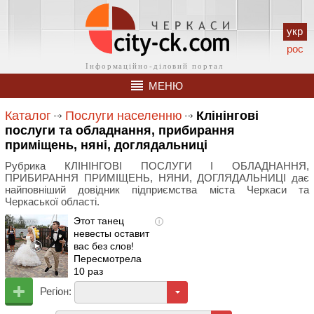
укр
рос
МЕНЮ
Каталог
Послуги населенню
Клінінгові
послуги та обладнання, прибирання
приміщень, няні, доглядальниці
Рубрика КЛІНІНГОВІ ПОСЛУГИ І ОБЛАДНАННЯ,
ПРИБИРАННЯ ПРИМІЩЕНЬ, НЯНИ, ДОГЛЯДАЛЬНИЦІ дає
найповніший довідник підприємства міста Черкаси та
Черкаської області.
Этот танец
i
невесты оставит
вас без слов!
Пересмотрела
10 раз
Регіон: