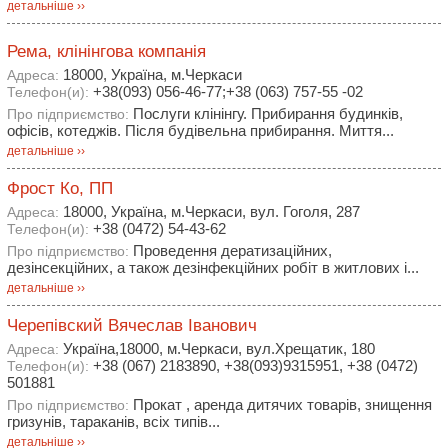
детальніше ››
Рема, клінінгова компанія
18000, Україна, м.Черкаси
Адреса:
+38(093) 056-46-77;+38 (063) 757-55 -02
Телефон(и):
Послуги клінінгу. Прибирання будинків,
Про підприємство:
офісів, котеджів. Після будівельна прибирання. Миття...
детальніше ››
Фрост Ко, ПП
18000, Україна, м.Черкаси, вул. Гоголя, 287
Адреса:
+38 (0472) 54-43-62
Телефон(и):
Проведення дератизаційних,
Про підприємство:
дезінсекційних, а також дезінфекційних робіт в житлових і...
детальніше ››
Черепівский Вячеслав Іванович
Україна,18000, м.Черкаси, вул.Хрещатик, 180
Адреса:
+38 (067) 2183890, +38(093)9315951, +38 (0472)
Телефон(и):
501881
Прокат , аренда дитячих товарів, знищення
Про підприємство:
гризунів, тараканів, всіх типів...
детальніше ››