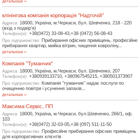
детальніше ››
клінінгова компанія корпорація "Надточій"
18000, Україна, м.Черкаси, бул. Шевченко, 218 - 220
Адреса:
(вхід з подвір'я)
+38(0472) 33-08-43,+38 (0472) 56-08-43
Телефон(и):
Прибирання офісних приміщень, професійне
Про підприємство:
прибирання квартир, мийка вітрин, чищення ковроліну...
детальніше ››
Компанія "Туманчик"
18000, Україна, м.Черкаси, бул. Шевченко, 207
Адреса:
+380939133710, +380967545215, +380501373907
Телефон(и):
Компанія "туманчик" надає послуги по
Про підприємство:
очищенню повітря і усунення запахів...
детальніше ››
Максима-Сервіс, ПП
18000, Україна, м.Черкаси, бул.Шевченко, 266/1, оф.
Адреса:
103
+38(0472) 32-03-05,+38 (097) 511-11-50
Телефон(и):
Професійне прибирання офісних приміщень
Про підприємство:
для корпоративних клієнтів