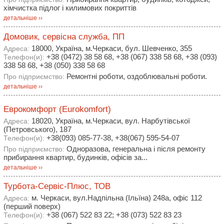
хімчистка підлог і килимових покриттів
детальніше ››
Домовик, сервісна служба, ПП
18000, Україна, м.Черкаси, бул. Шевченко, 355
Адреса:
+38 (0472) 38 58 68, +38 (067) 338 58 68, +38 (093)
Телефон(и):
338 58 68, +38 (050) 338 58 68
Ремонтні роботи, оздоблювальні роботи.
Про підприємство:
детальніше ››
Еврокомфорт (Eurokomfort)
18020, Україна, м.Черкаси, вул. Нарбутівської
Адреса:
(Петровського), 187
+38(093) 085-77-38, +38(067) 595-54-07
Телефон(и):
Одноразова, генеральна і після ремонту
Про підприємство:
прибирання квартир, будинків, офісів за...
детальніше ››
Турбота-Сервіс-Плюс, ТОВ
м. Черкаси, вул.Надпільна (Ільїна) 248а, офіс 112
Адреса:
(перший поверх)
+38 (067) 522 83 22; +38 (073) 522 83 23
Телефон(и):