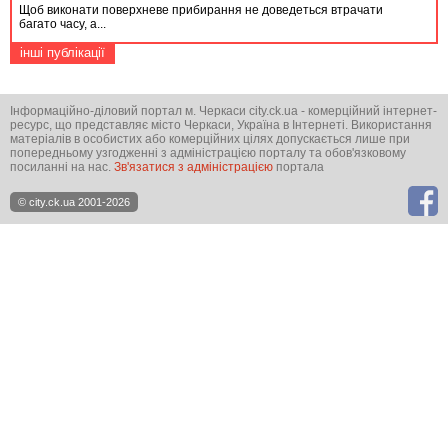
Щоб виконати поверхневе прибирання не доведеться втрачати
багато часу, а...
інші публікації
Інформаційно-діловий портал м. Черкаси city.ck.ua - комерційний інтернет-
ресурс, що представляє місто Черкаси, Україна в Інтернеті. Використання
матеріалів в особистих або комерційних цілях допускається лише при
попередньому узгодженні з адміністрацією порталу та обов'язковому
посиланні на нас.
Зв'язатися з адміністрацією
портала
© city.ck.ua 2001-2026