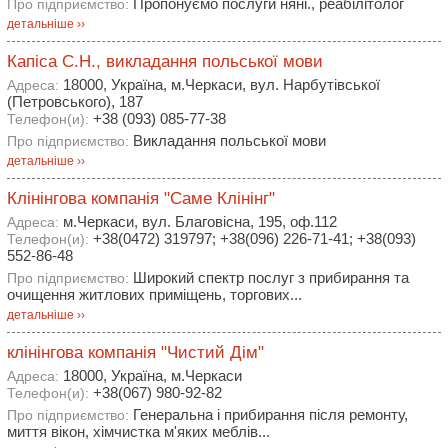
Пропонуємо послуги няні., реабілітолог
Про підприємство:
детальніше ››
Капіса С.Н., викладання польської мови
18000, Україна, м.Черкаси, вул. Нарбутівської
Адреса:
(Петровського), 187
+38 (093) 085-77-38
Телефон(и):
Викладання польської мови
Про підприємство:
детальніше ››
Клінінгова компанія "Саме Клінінг"
м.Черкаси, вул. Благовісна, 195, оф.112
Адреса:
+38(0472) 319797; +38(096) 226-71-41; +38(093)
Телефон(и):
552-86-48
Широкий спектр послуг з прибирання та
Про підприємство:
очищення житлових приміщень, торгових...
детальніше ››
клінінгова компанія "Чистий Дім"
18000, Україна, м.Черкаси
Адреса:
+38(067) 980-92-82
Телефон(и):
Генеральна і прибирання після ремонту,
Про підприємство:
миття вікон, хімчистка м'яких меблів...