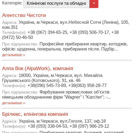
Категорія:
Клінінгові послуги та обладнання, прибирання примі
Агентство Чистоти
Україна, м.Черкаси, вул.Небесной Сотні (Леніна), 105,
Адреса:
ком.351
+38 (067) 394-65-25, +38 (093) 506-70-17, +38
Телефон(и):
(0472) 50-46-50
Професійне прибирання квартир, котеджів,
Про підприємство:
офісів: щоденна, генеральна, прибирання після. Підбір...
детальніше ››
Алпа Вок (AlpaWork), компанія
18000, Україна, м.Черкаси, вул. Михайла
Адреса:
Грушевського (Котовського), 91, кв. 46
+38(096) 545-73-89, +38(063) 958-28-77
Телефон(и):
Фарбування промислових об'єктів
Про підприємство:
німецьким обладнанням фірм "Wagner" і "Karcher"; -...
детальніше ››
Брілюкс, клінінгова компанія
Україна, м.Черкаси, вул.Гоголя, 137, оф.18
Адреса:
+38 (093) 338-04-53, +38 (097) 986-29-12
Телефон(и):
Прибирання квартир, будинків, котоджей,
Про підприємство: