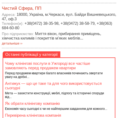
Чистий Сфера, ПП
18000, Україна, м.Черкаси, вул. Байди Вишневецького,
Адреса:
47, оф.3
+38(0472) 38-35-98, +38(0472) 38-58-79, +38(063)
Телефон(и):
684-60-80
Миття вікон, прибирання приміщень,
Про підприємство:
хімчистка килимів і покриттів м'яких меблів...
детальніше ››
Останні публікації у категорії
Чому клінінгові послуги в Ужгороді все частіше
замовляють перед продажем квартири
Перед продажем квартири багато власників починають звертати
увагу на дрібні...
Антижук — що це таке та для чого використовується
сьогодні
Мета — захистити конструкції, меблі, підлогу та історичні споруди
від...
Як обрати клінінгову компанію
Економія часу сьогодні є чи не найпершим завданням для кожного...
Перевірена клінінгова компанія