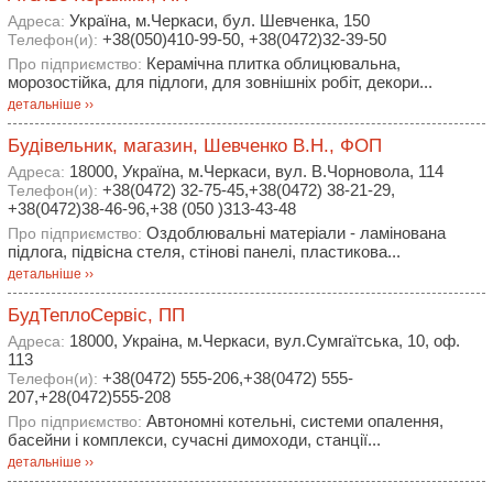
Україна, м.Черкаси, бул. Шевченка, 150
Адреса:
+38(050)410-99-50, +38(0472)32-39-50
Телефон(и):
Керамічна плитка облицювальна,
Про підприємство:
морозостійка, для підлоги, для зовнішніх робіт, декори...
детальніше ››
Будівельник, магазин, Шевченко В.Н., ФОП
18000, Україна, м.Черкаси, вул. В.Чорновола, 114
Адреса:
+38(0472) 32-75-45,+38(0472) 38-21-29,
Телефон(и):
+38(0472)38-46-96,+38 (050 )313-43-48
Оздоблювальні матеріали - ламінована
Про підприємство:
підлога, підвісна стеля, стінові панелі, пластикова...
детальніше ››
БудТеплоСервіс, ПП
18000, Украіна, м.Черкаси, вул.Сумгаїтська, 10, оф.
Адреса:
113
+38(0472) 555-206,+38(0472) 555-
Телефон(и):
207,+28(0472)555-208
Автономні котельні, системи опалення,
Про підприємство:
басейни і комплекси, сучасні димоходи, станції...
детальніше ››