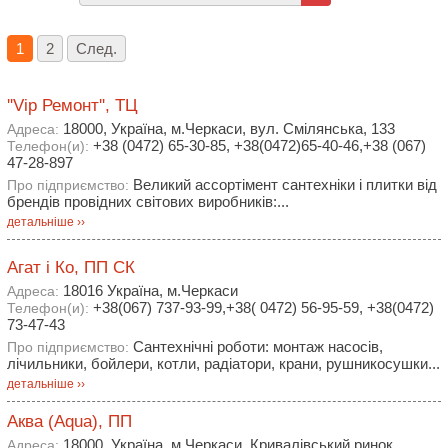
1
2
След.
''Vip Ремонт'', ТЦ
18000, Україна, м.Черкаси, вул. Смілянська, 133
Адреса:
+38 (0472) 65-30-85, +38(0472)65-40-46,+38 (067)
Телефон(и):
47-28-897
Великий ассортімент сантехніки і плитки від
Про підприємство:
брендів провідних світових виробників:...
детальніше ››
Агат і Ко, ПП СК
18016 Україна, м.Черкаси
Адреса:
+38(067) 737-93-99,+38( 0472) 56-95-59, +38(0472)
Телефон(и):
73-47-43
Сантехнічні роботи: монтаж насосів,
Про підприємство:
лічильники, бойлери, котли, радіатори, крани, рушникосушки...
детальніше ››
Аква (Аqua), ПП
18000, Україна, м.Черкаси, Кривалівський ринок,
Адреса: