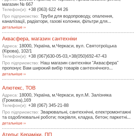
магазин № 667
+38 (063) 622 44 26
Телефон(и):
Труби для водопроводу, опалення,
Про підприємство:
каналізації, радіатори, газові колонки, фільтри для...
детальніше ››
Аквасфера, магазин сантехніки
18000, Україна, м.Черкаси, вул. Святотроїцька
Адреса:
(Кірова), 102/1
+38 (067)630-05-03,+38(050)692-47-43
Телефон(и):
Наш магазин сантехніки "Аквасфера"
Про підприємство:
пропонує Вам широкий вибір товарів сантехнічного...
детальніше ››
Алютекс, ТОВ
18000, Україна, м.Черкаси, вул.М. Залізняка
Адреса:
(Громова),169
+38 (067) 345-21-88
Телефон(и):
Зварювальні, сантехнічні, електромонтажні
Про підприємство:
та оздоблювальні роботи; покрівля, кладка, бетон; паркетні...
детальніше ››
Ательє Кераміки, ПП