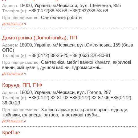
18000, Україна, м.Черкасси, бул. Шевченка, 355
Адреса:
+38(0472)38-58-68, +38(093)338-58-68
Телефон(и):
Сантехнічні роботи
Про підприємство:
детальніше ››
Домотроніка (Domotronika), ПП
18000, Україна, м.Черкаси, вул.Смілянська, 159 (база
Адреса:
ОПС)
+38(0472) 38-25-25,+38 (063) 326-80-81
Телефон(и):
Сантехніка, меблі ванної кімнати, акрилові
Про підприємство:
ванни, змішувачі, душові кабіни, гідромасажні...
детальніше ››
Корунд, ПП, ПІФ
18000, Україна, м.Черкаси, вул. Гоголя, 287
Адреса:
+38(0472) 32-81-02,+38(0472) 32-82-06,+38(0472)
Телефон(и):
36-00-23
Запірна арматура, крани шарові, відводи,
Про підприємство:
трійники, фланець, затвор, пластикові труби...
детальніше ››
КреПче