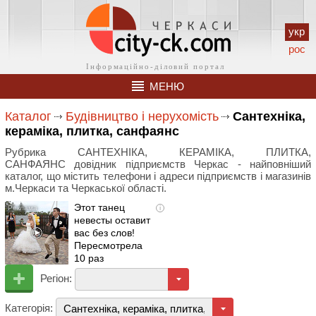
укр
рос
МЕНЮ
Каталог
Будівництво і нерухомість
Сантехніка,
кераміка, плитка, санфаянс
Рубрика САНТЕХНІКА, КЕРАМІКА, ПЛИТКА,
САНФАЯНС довідник підприємств Черкас - найповніший
каталог, що містить телефони і адреси підприємств і магазинів
м.Черкаси та Черкаської області.
Этот танец
i
невесты оставит
вас без слов!
Пересмотрела
10 раз
Регіон:
Категорія:
Сантехніка, кераміка, плитка, санфаянс