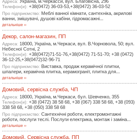
Україна, м.Черкасси, вул. Благовісна, 296
Адреса:
+38(0472) 36-03-53,+38(0472) 36-03-52
Телефон(и):
Меблі ванної кімнати, сантехніка, акрилові
Про підприємство:
ванни, змішувачі, душові кабіни, гідромасажні...
детальніше ››
Декор, салон-магазин, ПП
18000, Україна, м.Черкаси, вул. В.Чорновола, 50; вул.
Адреса:
Небесної Сотні, 2
+38(0472)71-51-76,+38(0472) 71-51-70; +38 (0472)
Телефон(и):
36-12-25,+38(0472)32-96-71
Виставка, продаж керамічної плитки,
Про підприємство:
шпалери, керамічна плитка, керамограніт, плитка для...
детальніше ››
Домовий, сервісна служба, ЧП
18000, Україна, м.Черкаси, бул. Шевченко, 355
Адреса:
+38 (0472) 38 58 68, +38 (067) 338 58 68, +38 (093)
Телефон(и):
338 58 68, +38 (050) 338 58 68
Сантехнічні роботи, електромонтажні
Про підприємство:
роботи, послуги теслі. Послуги електрика, монтаж і заміна...
детальніше ››
Домовий, Сервісна служба, ПП