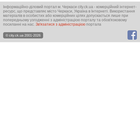
Інформаційно-діловий портал м. Черкаси city.ck.ua - комерційний інтернет-
ресурс, що представляє місто Черкаси, Україна в Інтернеті. Використання
матеріалів в особистих або комерційних цілях допускається лише при
попередньому узгодженні з адміністрацією порталу та обов'язковому
посиланні на нас.
Зв'язатися з адміністрацією
портала
© city.ck.ua 2001-2026