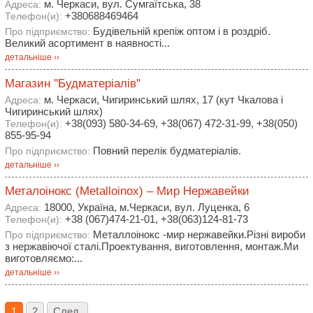
м. Черкаси, вул. Сумгаїтська, 38
Адреса:
+380688469464
Телефон(и):
Будівельній крепіж оптом і в роздріб.
Про підприємство:
Великий асортимент в наявності...
детальніше ››
Магазин ''Будматеріалів''
м. Черкаси, Чигиринський шлях, 17 (кут Чкалова і
Адреса:
Чигиринський шлях)
+38(093) 580-34-69, +38(067) 472-31-99, +38(050)
Телефон(и):
855-95-94
Повний перелік будматеріалів.
Про підприємство:
детальніше ››
Металоінокс (Metalloinox) – Мир Нержавейки
18000, Україна, м.Черкаси, вул. Луценка, 6
Адреса:
+38 (067)474-21-01, +38(063)124-81-73
Телефон(и):
Металлоінокс -мир нержавейки.Різні вироби
Про підприємство:
з нержавіючої сталі.Проектування, виготовлення, монтаж.Ми
виготовляємо:...
детальніше ››
1
2
След.