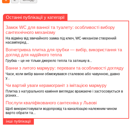
Останні публікації у категорії
Замок WC для ванної та туалету: особливості вибору
сантехнічного механізму
На відміну від звичайного замка під ключ, WC-механізм створений
насамперед...
Вогнетривка плитка для грубки — вибір, використання та
догляд для надійного тепла
Грубка – це не тільки джерело тепла та затишку в...
Ванни з литого мармуру: переваги та особливості догляду
Часи, коли вибір ванни обмежувався сталевою або чавунною, давно
у...
Чи вартий уваги керамограніт з імітацією мармуру
Плитка з натурального каміння виглядає вражаюче і застосовується в
різних...
Послуги кваліфікованого сантехніка у Львові
Щоб використовувати водопровід та каналізацію належним чином
варто обрати та...
інші публікації