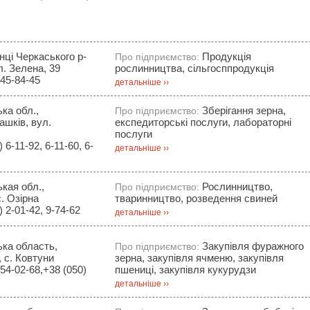
нці Черкаського р-
Продукція
Про підприємство:
л. Зелена, 39
рослинництва, сільгосппродукція
45-84-45
детальніше ››
ка обл.,
Зберігання зерна,
Про підприємство:
ашків, вул.
експедиторські послуги, лабораторні
послуги
6-11-92, 6-11-60, 6-
детальніше ››
кая обл.,
Рослинництво,
Про підприємство:
. Озірна
тваринництво, розведення свиней
 2-01-42, 9-74-62
детальніше ››
ька область,
Закупівля фуражного
Про підприємство:
 с. Ковтуни
зерна, закупівля ячменю, закупівля
54-02-68,+38 (050)
пшениці, закупівля кукурудзи
детальніше ››