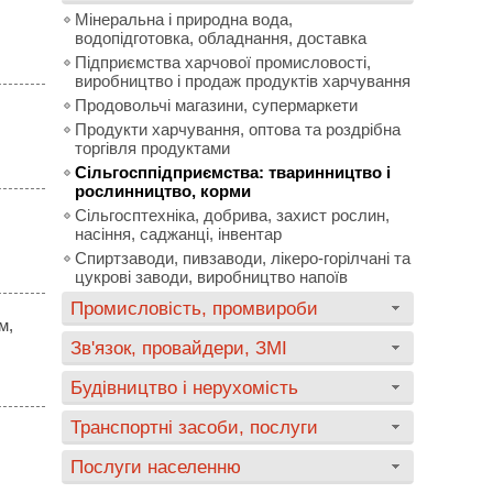
Мінеральна і природна вода,
,
водопідготовка, обладнання, доставка
Підприємства харчової промисловості,
виробництво і продаж продуктів харчування
Продовольчі магазини, супермаркети
Продукти харчування, оптова та роздрібна
торгівля продуктами
Сільгосппідприємства: тваринництво і
рослинництво, корми
Сільгосптехніка, добрива, захист рослин,
насіння, саджанці, інвентар
Спиртзаводи, пивзаводи, лікеро-горілчані та
цукрові заводи, виробництво напоїв
Промисловість, промвироби
м,
Зв'язок, провайдери, ЗМІ
Будівництво і нерухомість
Транспортні засоби, послуги
Послуги населенню