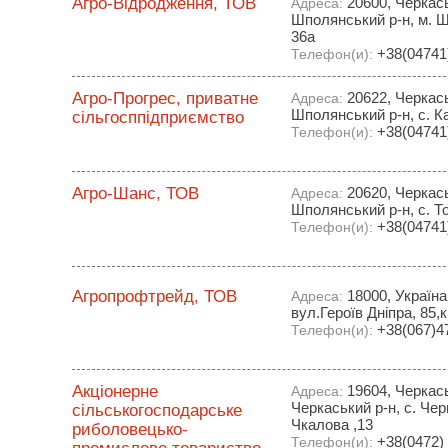
Агро-Відродження, ТОВ
20600, Черкась
Адреса:
Шполянський р-н, м. Ш
36а
+38(04741)
Телефон(и):
Агро-Прогрес, приватне
20622, Черкась
Адреса:
Шполянський р-н, с. К
сільгосппідприємство
+38(04741)
Телефон(и):
Агро-Шанс, ТОВ
20620, Черкась
Адреса:
Шполянський р-н, с. Т
+38(04741)
Телефон(и):
Агропрофтрейд, ТОВ
18000, Україна
Адреса:
вул.Героїв Дніпра, 85,к
+38(067)4
Телефон(и):
Акціонерне
19604, Черкась
Адреса:
Черкаський р-н, с. Че
сільськогосподарське
Чкалова ,13
риболовецько-
+38(0472) 
Телефон(и):