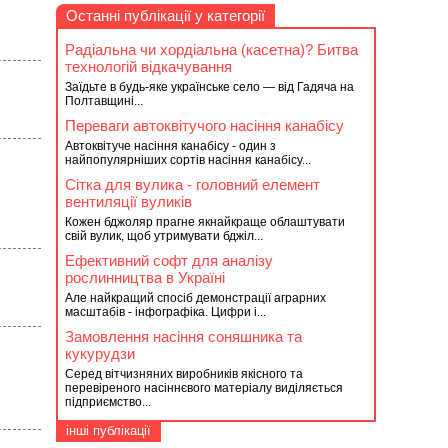
Останні публікації у категорії
Радіальна чи хордіальна (касетна)? Битва
технологій відкачування
Заїдьте в будь-яке українське село — від Гадяча на
Полтавщині...
Переваги автоквітучого насіння канабісу
Автоквітуче насіння канабісу - один з
найпопулярніших сортів насіння канабісу...
Сітка для вулика - головний елемент
вентиляції вуликів
Кожен бджоляр прагне якнайкраще облаштувати
свій вулик, щоб утримувати бджіл...
Ефективний софт для аналізу
рослинництва в Україні
Але найкращий спосіб демонстрації аграрних
масштабів - інфографіка. Цифри і...
Замовлення насіння соняшника та
кукурудзи
Серед вітчизняних виробників якісного та
перевіреного насіннєвого матеріалу виділяється
підприємство...
інші публікації