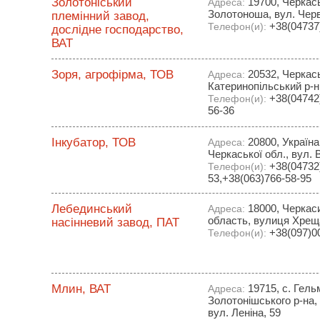
Золотоніський
19700, Черкась
Адреса:
Золотоноша, вул. Чер
племінний завод,
+38(04737)
Телефон(и):
дослідне господарство,
ВАТ
Зоря, агрофірма, ТОВ
20532, Черкась
Адреса:
Катеринопільський р-н
+38(04742)
Телефон(и):
56-36
Інкубатор, ТОВ
20800, Україна
Адреса:
Черкаської обл., вул. В
+38(04732)
Телефон(и):
53,+38(063)766-58-95
Лебединський
18000, Черкас
Адреса:
область, вулиця Хреща
насінневий завод, ПАТ
+38(097)0
Телефон(и):
Млин, ВАТ
19715, с. Гель
Адреса:
Золотонішського р-на, 
вул. Леніна, 59