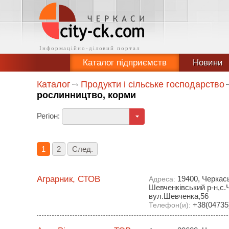
Каталог підприємств
Новини
Каталог
Продукти і сільське господарство
рослинництво, корми
Регіон:
1
2
След.
Аграрник, СТОВ
19400, Черкась
Адреса:
Шевченківський р-н,с.
вул.Шевченка,56
+38(04735)
Телефон(и):