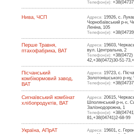
+38(04737)
Телефон(и):
Нива, ЧСП
19926, с. Лука
Адреса:
Чорнобаївський р-н, Че
Леніна, 105
+38(04739)
Телефон(и):
Перше Травня,
19603, Черкась
Адреса:
вул. Центральна, 2
птахофабрика, ВАТ
+38(0472) 
Телефон(и):
42,+38(0472)30-51-73,
Пісчанський
19723, с. Пісч
Адреса:
Золотонішського р-ну,
комбікормовий завод,
+38(04737)
Телефон(и):
ВАТ
Сигнаївський комбінат
20615, Черкась
Адреса:
Шполянський р-н, с. Си
хлібопродуктів, ВАТ
Залізнодорожна, 1
+38(04741)
Телефон(и):
81,+38(04741)2-68-99
Україна, АПрАТ
19601, с. Геро
Адреса: