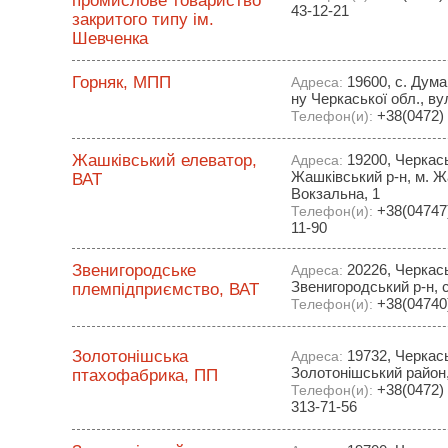
промислове товариство
43-12-21
закритого типу ім.
Шевченка
Горняк, МПП
19600, с. Дума
Адреса:
ну Черкаської обл., ву
+38(0472) 
Телефон(и):
Жашківський елеватор,
19200, Черкась
Адреса:
Жашківський р-н, м. Ж
ВАТ
Вокзальна, 1
+38(04747) 
Телефон(и):
11-90
Звенигородське
20226, Черкась
Адреса:
Звенигородський р-н, с
племпідприємство, ВАТ
+38(04740)
Телефон(и):
Золотонішська
19732, Черкас
Адреса:
Золотонішський район,
птахофабрика, ПП
+38(0472) 
Телефон(и):
313-71-56