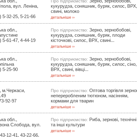
ка обл.,
Зерно, зернобобові,
Про підприємство:
пола, вул. Леніна,
кукурудза, соняшник, буряк, силос, ВРХ
свині, молоко
 5-32-25, 5-21-66
детальніше ››
ка обл.,
Зерно, зернобобові,
Про підприємство:
апустине
кукурудза, соняшник, буряк, плоди
 5-61-47, 4-44-19
кісточкові, силос, ВРХ, свині...
детальніше ››
ка обл.,
Зерно, зернобобові,
Про підприємство:
опільна
кукурудза, соняшник, буряк, силос, сіно,
 5-25-90
ВРХ, свині, вівці...
детальніше ››
, м.Черкаси,
Оптова торгівля зерно
Про підприємство:
.49
непереробленим тютюном, насінням,
73-92-97
кормами для тварин
детальніше ››
ка обл.,
Риба, зернові, технічні
Про підприємство:
рвона Слобода, вул.
та інші культури
детальніше ››
43-12-41, 43-22-66,