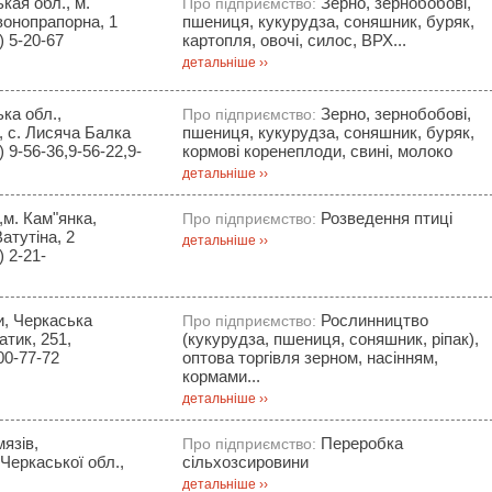
кая обл., м.
Зерно, зернобобові,
Про підприємство:
вонопрапорна, 1
пшениця, кукурудза, соняшник, буряк,
 5-20-67
картопля, овочі, силос, ВРХ...
детальніше ››
ка обл.,
Зерно, зернобобові,
Про підприємство:
, с. Лисяча Балка
пшениця, кукурудза, соняшник, буряк,
 9-56-36,9-56-22,9-
кормові коренеплоди, свині, молоко
детальніше ››
,м. Кам"янка,
Розведення птиці
Про підприємство:
атутіна, 2
детальніше ››
 2-21-
и, Черкаська
Рослинництво
Про підприємство:
тик, 251,
(кукурудза, пшениця, соняшник, ріпак),
00-77-72
оптова торгівля зерном, насінням,
кормами...
детальніше ››
мязів,
Переробка
Про підприємство:
Черкаської обл.,
сільхозсировини
детальніше ››