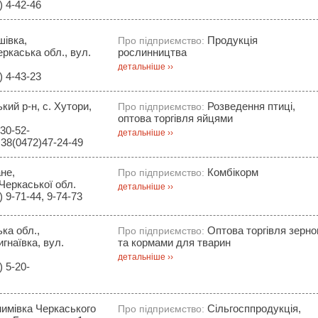
 4-42-46
шівка,
Продукція
Про підприємство:
ркаська обл., вул.
рослинництва
детальніше ››
 4-43-23
кий р-н, с. Хутори,
Розведення птиці,
Про підприємство:
оптова торгівля яйцями
30-52-
детальніше ››
+38(0472)47-24-49
ане,
Комбікорм
Про підприємство:
 Черкаської обл.
детальніше ››
 9-71-44, 9-74-73
ка обл.,
Оптова торгівля зерн
Про підприємство:
гнаївка, вул.
та кормами для тварин
детальніше ››
 5-20-
нимівка Черкаського
Сільгосппродукція,
Про підприємство: