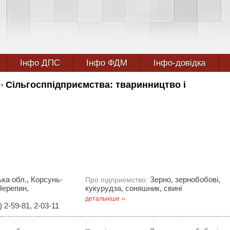
Інфо ДПС
Інфо ФДМ
Інфо-довідка
Сільгосппідприємства: тваринництво і
ка обл., Корсунь-
Зерно, зернобобові,
Про підприємство:
Черепин,
кукурудза, соняшник, свині
детальніше ››
 2-59-81, 2-03-11