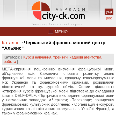
укр
рос
МЕНЮ
Каталог
Черкаський франко- мовний центр
"Альянс"
Категорії: |
Курси навчання, тренінги, кадрові агентства,
робота
|
МЕТА-сприяння поширенню вивчення французької мови,
об'єднанню всіх бажаючих сприяти розвитку знань
французької мови та мислення, кращому взаєморозумінню
між Україною та франкомовними країнами, розвиваючи
лінгвістичний та культурний обмін. Форми діяльності:
-створення курсів французької мови, підготовка до складання
іспитів DELF-DALF; -Підтримка викладання французької мови
у навчальних закладах м.Черкаси; -Переклади; поширення
франкомовних культурних досягнень; - Організація екскурсій,
туристичних та лінгвістичних стажувань в Україні, Франції, а
також у франкомовних країнах.