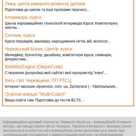
Умка, центр раннього розвитку дитини
Підготовка до школи та інші програми творчого...
Інтермедіа, курси
Школа інформаційних технологій Інтермедіа Курси: Комп'ютерна
абетка...
Селена, курси
Курси перукарів, манікюру, нарощування нігтів, вій, волосся...
Черкаський Бізнес-Центр, курси
Менеджер, бухгалтер, дизайнер, комп'ютерні курси, семінари,
флористика...
WebWizEngine (ОlejonCode)
Створення (розробка) веб-сайтів і веб-програм під "ключ"....
Весь світ Черкащини, ПП РТСЦ
Інтернет-магазин zipservice. com. ua, ZipService | ✅Орігінальние...
Освітня агенція ''Multi-Coach''
Вища освіта там. Підготовка до тестів IELTS...
Інформаційно-діловий портал м. Черкаси city.ck.ua - комерційний інтернет-
ресурс, що представляє місто Черкаси, Україна в Інтернеті. Використання
матеріалів в особистих або комерційних цілях допускається лише при
попередньому узгодженні з адміністрацією порталу та обов'язковому