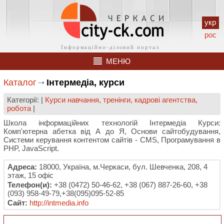
укр
рос
МЕНЮ
Каталог
Інтермедіа, курси
Категорії: |
Курси навчання, тренінги, кадрові агентства,
робота
|
Школа інформаційних технологій Інтермедіа Курси:
Комп'ютерна абетка від А до Я, Основи сайтобудування,
Системи керування контентом сайтів - CMS, Програмування в
PHP, JavaScript.
Адреса:
18000, Україна, м.Черкаси, бул. Шевченка, 208, 4
этаж, 15 офіс
Телефон(и):
+38 (0472) 50-46-62, +38 (067) 887-26-60, +38
(093) 958-49-79,+38(095)095-52-85
Сайт:
http://intmedia.info